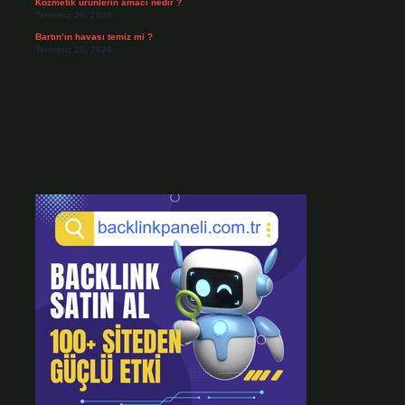
Kozmetik ürünlerin amacı nedir ?
Temmuz 26, 2026
Bartın’ın havası temiz mi ?
Temmuz 25, 2026