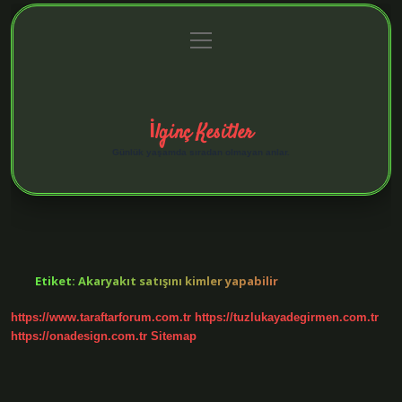
menüyü
Anasayfa
Gizlilik Politikası
Yasal Uyarı
aç
Hakkımızda
İlginç Kesitler
Günlük yaşamda sıradan olmayan anlar.
Etiket:
Akaryakıt satışını kimler yapabilir
https://www.taraftarforum.com.tr
https://tuzlukayadegirmen.com.tr
https://onadesign.com.tr
Sitemap