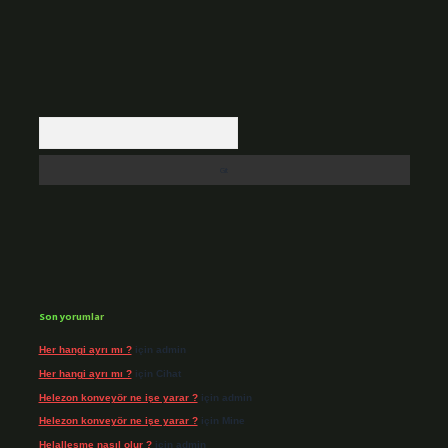
Arama
Son yorumlar
Her hangi ayrı mı ?
için
admin
Her hangi ayrı mı ?
için
Cihat
Helezon konveyör ne işe yarar ?
için
admin
Helezon konveyör ne işe yarar ?
için
Mine
Helalleşme nasıl olur ?
için
admin