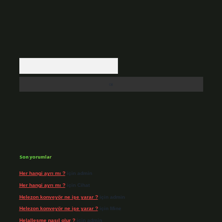
Arama
Son yorumlar
Her hangi ayrı mı ?
için
admin
Her hangi ayrı mı ?
için
Cihat
Helezon konveyör ne işe yarar ?
için
admin
Helezon konveyör ne işe yarar ?
için
Mine
Helalleşme nasıl olur ?
için
admin