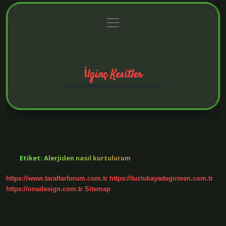
menüyü
Anasayfa
Gizlilik Politikası
Yasal Uyarı
aç
Hakkımızda
İlginç Kesitler
Günlük yaşamda sıradan olmayan anlar.
Etiket:
Alerjiden nasıl kurtulurum
https://www.taraftarforum.com.tr
https://tuzlukayadegirmen.com.tr
https://onadesign.com.tr
Sitemap