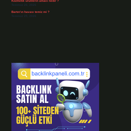
Kozmetik ürünlerin amacı nedir ?
Temmuz 26, 2026
Bartın’ın havası temiz mi ?
Temmuz 25, 2026