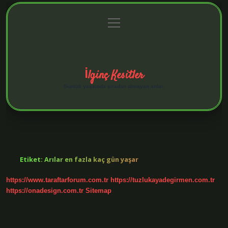
menüyü
Anasayfa
Gizlilik Politikası
Yasal Uyarı
aç
Hakkımızda
İlginç Kesitler
Günlük yaşamda sıradan olmayan anlar.
Etiket:
Arılar en fazla kaç gün yaşar
https://www.taraftarforum.com.tr
https://tuzlukayadegirmen.com.tr
https://onadesign.com.tr
Sitemap