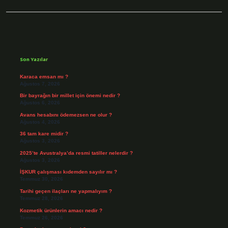
Sidebar
Son Yazılar
Karaca emsan mı ?
Ağustos 7, 2026
Bir bayrağın bir millet için önemi nedir ?
Ağustos 6, 2026
Avans hesabını ödemezsen ne olur ?
Ağustos 4, 2026
36 tam kare midir ?
Ağustos 3, 2026
2025’te Avustralya’da resmi tatiller nelerdir ?
Ağustos 3, 2026
İŞKUR çalışması kıdemden sayılır mı ?
Temmuz 30, 2026
Tarihi geçen ilaçları ne yapmalıyım ?
Temmuz 28, 2026
Kozmetik ürünlerin amacı nedir ?
Temmuz 26, 2026