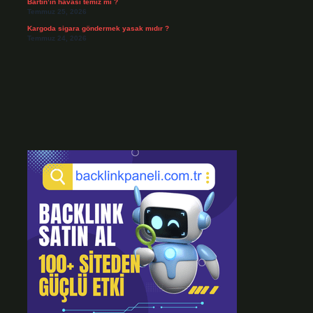
Bartın’ın havası temiz mi ?
Temmuz 25, 2026
Kargoda sigara göndermek yasak mıdır ?
Temmuz 24, 2026