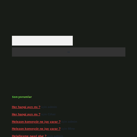
Arama
Son yorumlar
Her hangi ayrı mı ?
için
admin
Her hangi ayrı mı ?
için
Cihat
Helezon konveyör ne işe yarar ?
için
admin
Helezon konveyör ne işe yarar ?
için
Mine
Helalleşme nasıl olur ?
için
admin