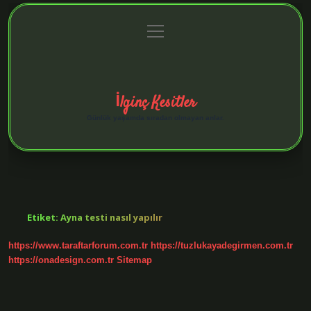
menüyü
Anasayfa
Gizlilik Politikası
Yasal Uyarı
aç
Hakkımızda
İlginç Kesitler
Günlük yaşamda sıradan olmayan anlar.
Etiket:
Ayna testi nasıl yapılır
https://www.taraftarforum.com.tr
https://tuzlukayadegirmen.com.tr
https://onadesign.com.tr
Sitemap