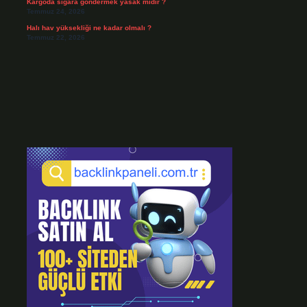
Kargoda sigara göndermek yasak mıdır ?
Temmuz 24, 2026
Halı hav yüksekliği ne kadar olmalı ?
Temmuz 22, 2026