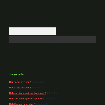
Arama
Son yorumlar
Her hangi ayrı mı ?
için
admin
Her hangi ayrı mı ?
için
Cihat
Helezon konveyör ne işe yarar ?
için
admin
Helezon konveyör ne işe yarar ?
için
Mine
Helalleşme nasıl olur ?
için
admin