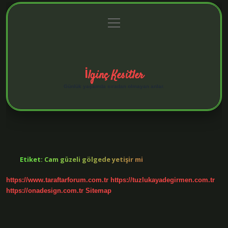
menüyü
Anasayfa
Gizlilik Politikası
Yasal Uyarı
aç
Hakkımızda
İlginç Kesitler
Günlük yaşamda sıradan olmayan anlar.
Etiket:
Cam güzeli gölgede yetişir mi
https://www.taraftarforum.com.tr
https://tuzlukayadegirmen.com.tr
https://onadesign.com.tr
Sitemap