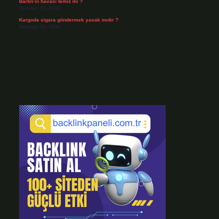
Bartın’ın havası temiz mi ?
Temmuz 25, 2026
Kargoda sigara göndermek yasak mıdır ?
Temmuz 24, 2026