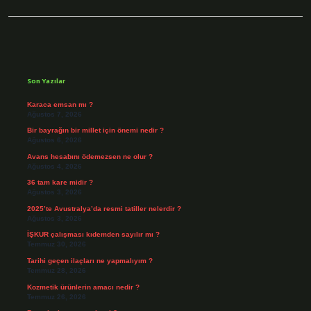
Sidebar
Son Yazılar
Karaca emsan mı ?
Ağustos 7, 2026
Bir bayrağın bir millet için önemi nedir ?
Ağustos 6, 2026
Avans hesabını ödemezsen ne olur ?
Ağustos 4, 2026
36 tam kare midir ?
Ağustos 3, 2026
2025’te Avustralya’da resmi tatiller nelerdir ?
Ağustos 3, 2026
İŞKUR çalışması kıdemden sayılır mı ?
Temmuz 30, 2026
Tarihi geçen ilaçları ne yapmalıyım ?
Temmuz 28, 2026
Kozmetik ürünlerin amacı nedir ?
Temmuz 26, 2026