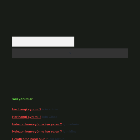
Arama
Son yorumlar
Her hangi ayrı mı ?
için
admin
Her hangi ayrı mı ?
için
Cihat
Helezon konveyör ne işe yarar ?
için
admin
Helezon konveyör ne işe yarar ?
için
Mine
Helalleşme nasıl olur ?
için
admin