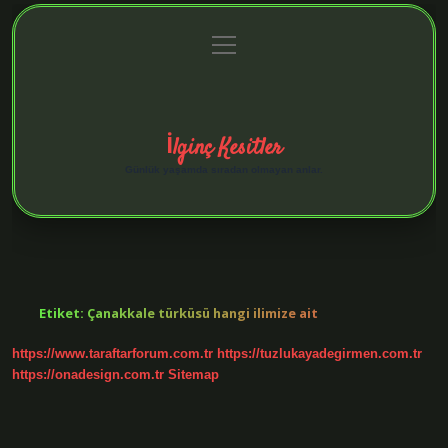
menüyü
Anasayfa
Gizlilik Politikası
Yasal Uyarı
aç
Hakkımızda
İlginç Kesitler
Günlük yaşamda sıradan olmayan anlar.
Etiket:
Çanakkale türküsü hangi ilimize ait
https://www.taraftarforum.com.tr
https://tuzlukayadegirmen.com.tr
https://onadesign.com.tr
Sitemap