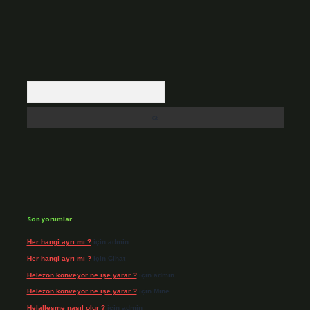
Arama
Son yorumlar
Her hangi ayrı mı ?
için
admin
Her hangi ayrı mı ?
için
Cihat
Helezon konveyör ne işe yarar ?
için
admin
Helezon konveyör ne işe yarar ?
için
Mine
Helalleşme nasıl olur ?
için
admin