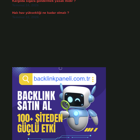
Kargoda sigara göndermek yasak mıdır ?
Temmuz 24, 2026
Halı hav yüksekliği ne kadar olmalı ?
Temmuz 22, 2026