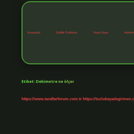
Anasayfa
Gizlilik Politikası
Yasal Uyarı
Hakkım
Etiket:
Debimetre ne ölçer
https://www.taraftarforum.com.tr
https://tuzlukayadegirmen.