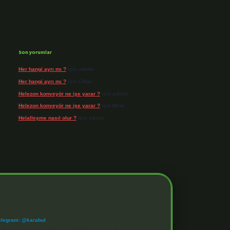
Son yorumlar
Her hangi ayrı mı ?
için
admin
Her hangi ayrı mı ?
için
Cihat
Helezon konveyör ne işe yarar ?
için
admin
Helezon konveyör ne işe yarar ?
için
Mine
Helalleşme nasıl olur ?
için
admin
elegram: @karabul