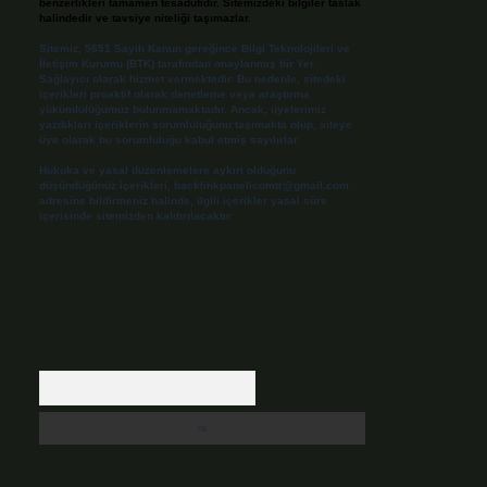
benzerlikleri tamamen tesadüfidir. Sitemizdeki bilgiler taslak
halindedir ve tavsiye niteliği taşımazlar.
Sitemiz, 5651 Sayılı Kanun gereğince Bilgi Teknolojileri ve
İletişim Kurumu (BTK) tarafından onaylanmış bir Yer
Sağlayıcı olarak hizmet vermektedir. Bu nedenle, sitedeki
içerikleri proaktif olarak denetleme veya araştırma
yükümlülüğümüz bulunmamaktadır. Ancak, üyelerimiz
yazdıkları içeriklerin sorumluluğunu taşımakta olup, siteye
üye olarak bu sorumluluğu kabul etmiş sayılırlar.
Hukuka ve yasal düzenlemelere aykırı olduğunu
düşündüğünüz içerikleri,
backlinkpanelicomtr@gmail.com
adresine bildirmeniz halinde, ilgili içerikler yasal süre
içerisinde sitemizden kaldırılacaktır.
Arama