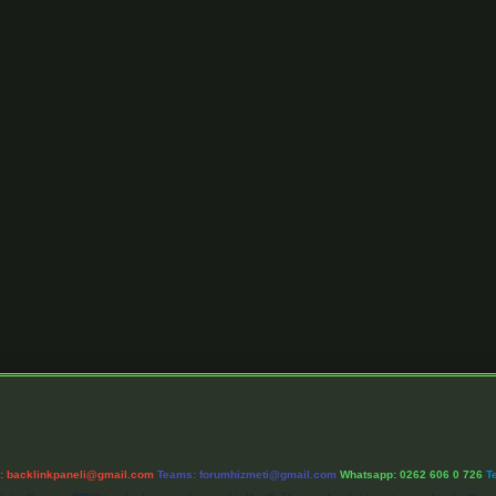
l:
backlinkpaneli@gmail.com
Teams:
forumhizmeti@gmail.com
Whatsapp: 0262 606 0 726
T