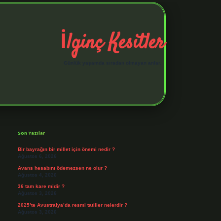
İlginç Kesitler
Günlük yaşamda sıradan olmayan anlar.
Sidebar
elexbet giriş adresi
https://tul
Son Yazılar
Bir bayrağın bir millet için önemi nedir ?
Ağustos 6, 2026
Avans hesabını ödemezsen ne olur ?
Ağustos 4, 2026
36 tam kare midir ?
Ağustos 3, 2026
2025’te Avustralya’da resmi tatiller nelerdir ?
Ağustos 3, 2026