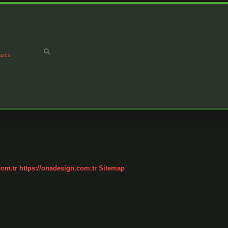
ızda
com.tr
https://onadesign.com.tr
Sitemap