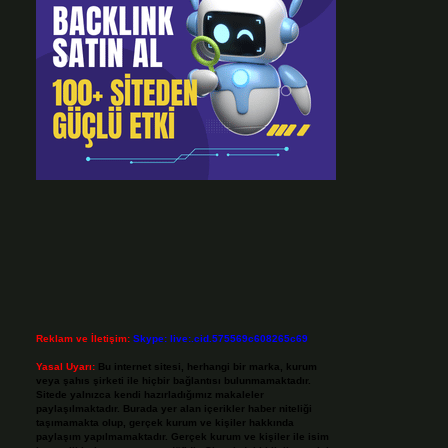
Reklam ve İletişim:
Skype: live:.cid.575569c608265c69
Yasal Uyarı:
Bu internet sitesi, herhangi bir marka, kurum
veya şahıs şirketi ile hiçbir bağlantısı bulunmamaktadır.
Sitede yalnızca kendi hazırladığımız makaleler
paylaşılmaktadır. Burada yer alan içerikler haber niteliği
taşımamakta olup, gerçek kurum ve kişiler hakkında
paylaşım yapılmamaktadır. Gerçek kurum ve kişiler ile isim