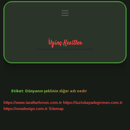
menüyü
Anasayfa
Gizlilik Politikası
Yasal Uyarı
aç
Hakkımızda
İlginç Kesitler
Günlük yaşamda sıradan olmayan anlar.
Etiket:
Dünyanın şeklinin diğer adı nedir
https://www.taraftarforum.com.tr
https://tuzlukayadegirmen.com.tr
https://onadesign.com.tr
Sitemap