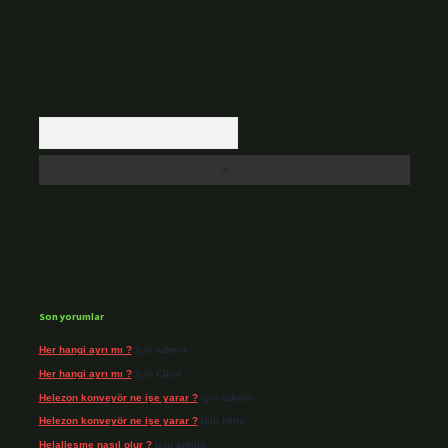
Arama
Son yorumlar
Her hangi ayrı mı ?
için
admin
Her hangi ayrı mı ?
için
Cihat
Helezon konveyör ne işe yarar ?
için
admin
Helezon konveyör ne işe yarar ?
için
Mine
Helalleşme nasıl olur ?
için
admin