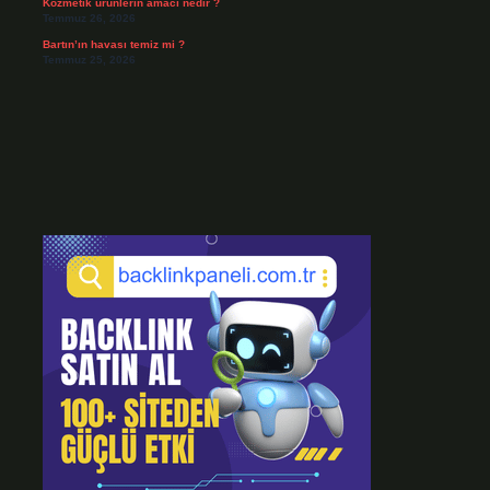
Kozmetik ürünlerin amacı nedir ?
Temmuz 26, 2026
Bartın’ın havası temiz mi ?
Temmuz 25, 2026