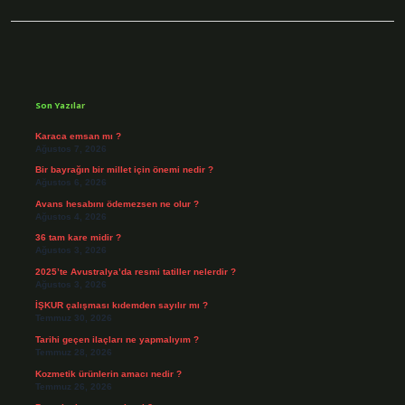
Sidebar
Son Yazılar
Karaca emsan mı ?
Ağustos 7, 2026
Bir bayrağın bir millet için önemi nedir ?
Ağustos 6, 2026
Avans hesabını ödemezsen ne olur ?
Ağustos 4, 2026
36 tam kare midir ?
Ağustos 3, 2026
2025’te Avustralya’da resmi tatiller nelerdir ?
Ağustos 3, 2026
İŞKUR çalışması kıdemden sayılır mı ?
Temmuz 30, 2026
Tarihi geçen ilaçları ne yapmalıyım ?
Temmuz 28, 2026
Kozmetik ürünlerin amacı nedir ?
Temmuz 26, 2026