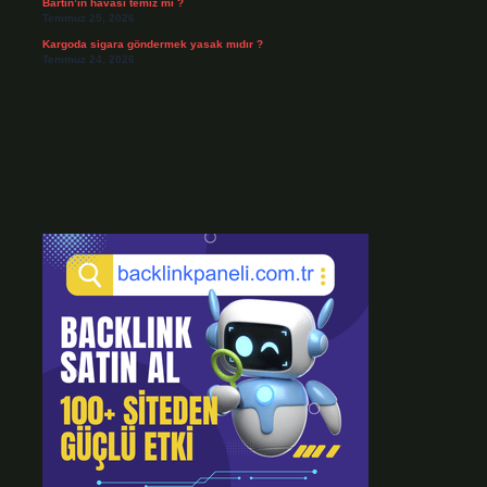
Bartın’ın havası temiz mi ?
Temmuz 25, 2026
Kargoda sigara göndermek yasak mıdır ?
Temmuz 24, 2026