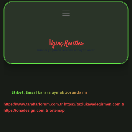
menüyü
Anasayfa
Gizlilik Politikası
Yasal Uyarı
aç
Hakkımızda
İlginç Kesitler
Günlük yaşamda sıradan olmayan anlar.
Etiket:
Emsal karara uymak zorunda mı
https://www.taraftarforum.com.tr
https://tuzlukayadegirmen.com.tr
https://onadesign.com.tr
Sitemap