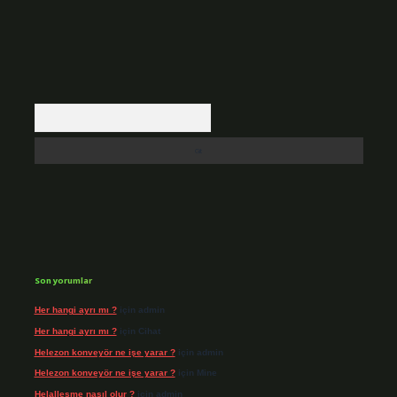
Arama
Son yorumlar
Her hangi ayrı mı ?
için
admin
Her hangi ayrı mı ?
için
Cihat
Helezon konveyör ne işe yarar ?
için
admin
Helezon konveyör ne işe yarar ?
için
Mine
Helalleşme nasıl olur ?
için
admin