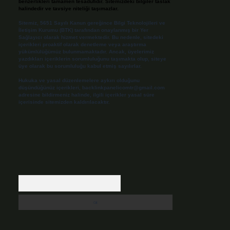
benzerlikleri tamamen tesadüfidir. Sitemizdeki bilgiler taslak
halindedir ve tavsiye niteliği taşımazlar.
Sitemiz, 5651 Sayılı Kanun gereğince Bilgi Teknolojileri ve
İletişim Kurumu (BTK) tarafından onaylanmış bir Yer
Sağlayıcı olarak hizmet vermektedir. Bu nedenle, sitedeki
içerikleri proaktif olarak denetleme veya araştırma
yükümlülüğümüz bulunmamaktadır. Ancak, üyelerimiz
yazdıkları içeriklerin sorumluluğunu taşımakta olup, siteye
üye olarak bu sorumluluğu kabul etmiş sayılırlar.
Hukuka ve yasal düzenlemelere aykırı olduğunu
düşündüğünüz içerikleri,
backlinkpanelicomtr@gmail.com
adresine bildirmeniz halinde, ilgili içerikler yasal süre
içerisinde sitemizden kaldırılacaktır.
Arama