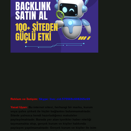
Reklam ve İletişim:
Skype: live:.cid.575569c608265c69
Yasal Uyarı:
Bu internet sitesi, herhangi bir marka, kurum
veya şahıs şirketi ile hiçbir bağlantısı bulunmamaktadır.
Sitede yalnızca kendi hazırladığımız makaleler
paylaşılmaktadır. Burada yer alan içerikler haber niteliği
taşımamakta olup, gerçek kurum ve kişiler hakkında
paylaşım yapılmamaktadır. Gerçek kurum ve kişiler ile isim