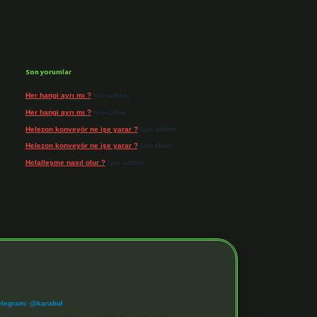
Son yorumlar
Her hangi ayrı mı ?
için
admin
Her hangi ayrı mı ?
için
Cihat
Helezon konveyör ne işe yarar ?
için
admin
Helezon konveyör ne işe yarar ?
için
Mine
Helalleşme nasıl olur ?
için
admin
elegram: @karabul