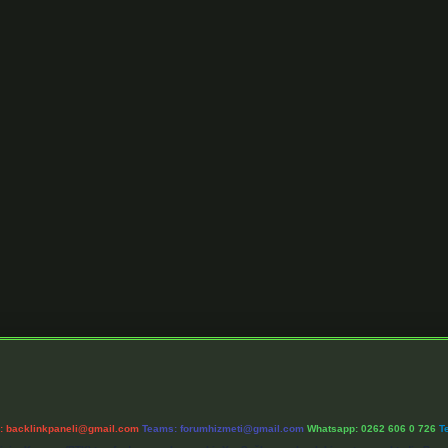
l:
backlinkpaneli@gmail.com
Teams:
forumhizmeti@gmail.com
Whatsapp: 0262 606 0 726
T