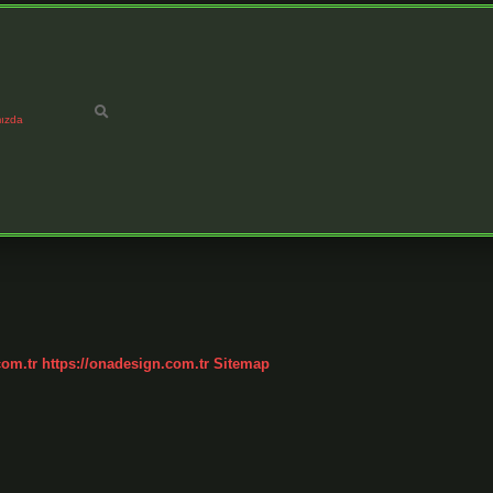
ızda
com.tr
https://onadesign.com.tr
Sitemap