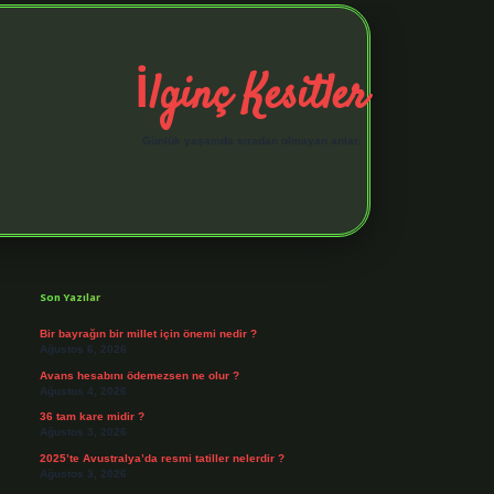
İlginç Kesitler
Günlük yaşamda sıradan olmayan anlar.
Sidebar
elexbet giriş adresi
h
Son Yazılar
Bir bayrağın bir millet için önemi nedir ?
Ağustos 6, 2026
Avans hesabını ödemezsen ne olur ?
Ağustos 4, 2026
36 tam kare midir ?
Ağustos 3, 2026
2025’te Avustralya’da resmi tatiller nelerdir ?
Ağustos 3, 2026