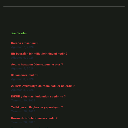
Sidebar
Son Yazılar
Karaca emsan mı ?
Ağustos 7, 2026
Bir bayrağın bir millet için önemi nedir ?
Ağustos 6, 2026
Avans hesabını ödemezsen ne olur ?
Ağustos 4, 2026
36 tam kare midir ?
Ağustos 3, 2026
2025’te Avustralya’da resmi tatiller nelerdir ?
Ağustos 3, 2026
İŞKUR çalışması kıdemden sayılır mı ?
Temmuz 30, 2026
Tarihi geçen ilaçları ne yapmalıyım ?
Temmuz 28, 2026
Kozmetik ürünlerin amacı nedir ?
Temmuz 26, 2026