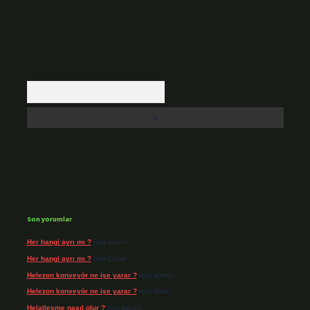
Arama
Son yorumlar
Her hangi ayrı mı ?
için
admin
Her hangi ayrı mı ?
için
Cihat
Helezon konveyör ne işe yarar ?
için
admin
Helezon konveyör ne işe yarar ?
için
Mine
Helalleşme nasıl olur ?
için
admin