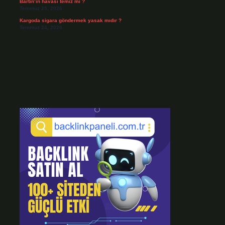
Bartın’ın havası temiz mi ?
Temmuz 25, 2026
Kargoda sigara göndermek yasak mıdır ?
Temmuz 24, 2026