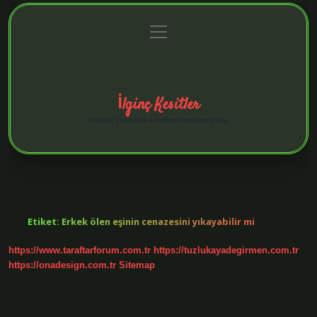
menüyü
Anasayfa
Gizlilik Politikası
Yasal Uyarı
aç
Hakkımızda
İlginç Kesitler
Günlük yaşamda sıradan olmayan anlar.
Etiket:
Erkek ölen eşinin cenazesini yıkayabilir mi
https://www.taraftarforum.com.tr
https://tuzlukayadegirmen.com.tr
https://onadesign.com.tr
Sitemap