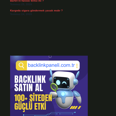
Bartın’ın havası temiz mi ?
Temmuz 25, 2026
Kargoda sigara göndermek yasak mıdır ?
Temmuz 24, 2026