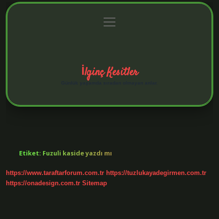
menüyü
Anasayfa
Gizlilik Politikası
Yasal Uyarı
aç
Hakkımızda
İlginç Kesitler
Günlük yaşamda sıradan olmayan anlar.
Etiket:
Fuzuli kaside yazdı mı
https://www.taraftarforum.com.tr
https://tuzlukayadegirmen.com.tr
https://onadesign.com.tr
Sitemap