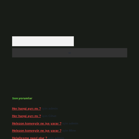
Arama
Son yorumlar
Her hangi ayrı mı ?
için
admin
Her hangi ayrı mı ?
için
Cihat
Helezon konveyör ne işe yarar ?
için
admin
Helezon konveyör ne işe yarar ?
için
Mine
Helalleşme nasıl olur ?
için
admin