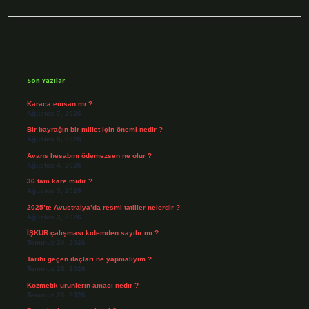
Sidebar
Son Yazılar
Karaca emsan mı ?
Ağustos 7, 2026
Bir bayrağın bir millet için önemi nedir ?
Ağustos 6, 2026
Avans hesabını ödemezsen ne olur ?
Ağustos 4, 2026
36 tam kare midir ?
Ağustos 3, 2026
2025’te Avustralya’da resmi tatiller nelerdir ?
Ağustos 3, 2026
İŞKUR çalışması kıdemden sayılır mı ?
Temmuz 30, 2026
Tarihi geçen ilaçları ne yapmalıyım ?
Temmuz 28, 2026
Kozmetik ürünlerin amacı nedir ?
Temmuz 26, 2026