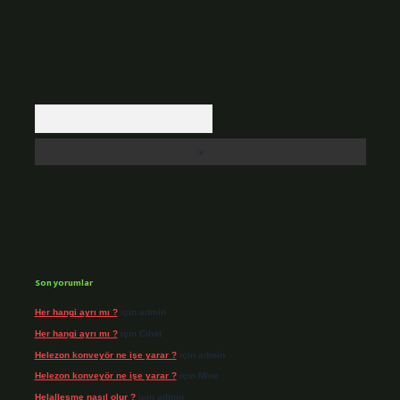
Arama
Son yorumlar
Her hangi ayrı mı ?
için
admin
Her hangi ayrı mı ?
için
Cihat
Helezon konveyör ne işe yarar ?
için
admin
Helezon konveyör ne işe yarar ?
için
Mine
Helalleşme nasıl olur ?
için
admin