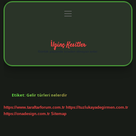
menüyü
Anasayfa
Gizlilik Politikası
Yasal Uyarı
aç
Hakkımızda
İlginç Kesitler
Günlük yaşamda sıradan olmayan anlar.
Etiket:
Gelir türleri nelerdir
https://www.taraftarforum.com.tr
https://tuzlukayadegirmen.com.tr
https://onadesign.com.tr
Sitemap