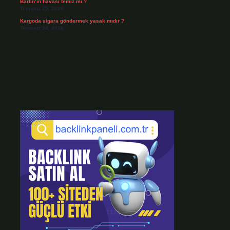
Bartın’ın havası temiz mi ?
Temmuz 25, 2026
Kargoda sigara göndermek yasak mıdır ?
Temmuz 24, 2026