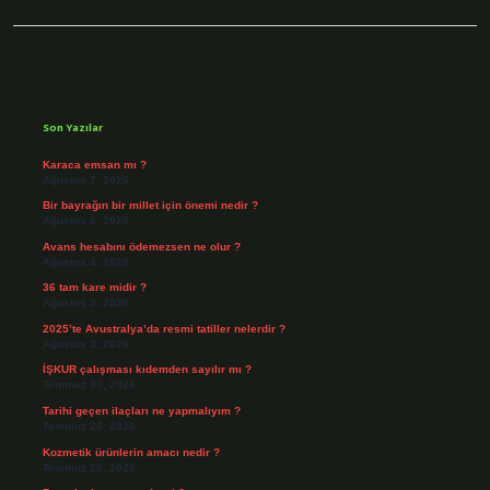
Sidebar
Son Yazılar
Karaca emsan mı ?
Ağustos 7, 2026
Bir bayrağın bir millet için önemi nedir ?
Ağustos 6, 2026
Avans hesabını ödemezsen ne olur ?
Ağustos 4, 2026
36 tam kare midir ?
Ağustos 3, 2026
2025’te Avustralya’da resmi tatiller nelerdir ?
Ağustos 3, 2026
İŞKUR çalışması kıdemden sayılır mı ?
Temmuz 30, 2026
Tarihi geçen ilaçları ne yapmalıyım ?
Temmuz 28, 2026
Kozmetik ürünlerin amacı nedir ?
Temmuz 26, 2026