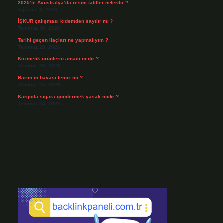
2025’te Avustralya’da resmi tatiller nelerdir ?
Ağustos 3, 2026
İŞKUR çalışması kıdemden sayılır mı ?
Temmuz 30, 2026
Tarihi geçen ilaçları ne yapmalıyım ?
Temmuz 28, 2026
Kozmetik ürünlerin amacı nedir ?
Temmuz 26, 2026
Bartın’ın havası temiz mi ?
Temmuz 25, 2026
Kargoda sigara göndermek yasak mıdır ?
Temmuz 24, 2026