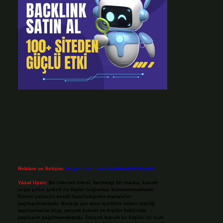
Reklam ve İletişim:
Skype: live:.cid.575569c608265c69
Yasal Uyarı:
Bu internet sitesi, herhangi bir marka, kurum
veya şahıs şirketi ile hiçbir bağlantısı bulunmamaktadır.
Sitede yalnızca kendi hazırladığımız makaleler
paylaşılmaktadır. Burada yer alan içerikler haber niteliği
taşımamakta olup, gerçek kurum ve kişiler hakkında
paylaşım yapılmamaktadır. Gerçek kurum ve kişiler ile isim