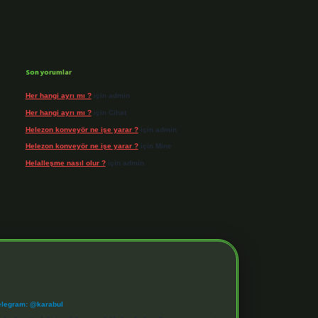
Son yorumlar
Her hangi ayrı mı ?
için
admin
Her hangi ayrı mı ?
için
Cihat
Helezon konveyör ne işe yarar ?
için
admin
Helezon konveyör ne işe yarar ?
için
Mine
Helalleşme nasıl olur ?
için
admin
elegram: @karabul