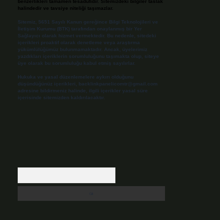
benzerlikleri tamamen tesadüfidir. Sitemizdeki bilgiler taslak
halindedir ve tavsiye niteliği taşımazlar.
Sitemiz, 5651 Sayılı Kanun gereğince Bilgi Teknolojileri ve
İletişim Kurumu (BTK) tarafından onaylanmış bir Yer
Sağlayıcı olarak hizmet vermektedir. Bu nedenle, sitedeki
içerikleri proaktif olarak denetleme veya araştırma
yükümlülüğümüz bulunmamaktadır. Ancak, üyelerimiz
yazdıkları içeriklerin sorumluluğunu taşımakta olup, siteye
üye olarak bu sorumluluğu kabul etmiş sayılırlar.
Hukuka ve yasal düzenlemelere aykırı olduğunu
düşündüğünüz içerikleri,
backlinkpanelicomtr@gmail.com
adresine bildirmeniz halinde, ilgili içerikler yasal süre
içerisinde sitemizden kaldırılacaktır.
Arama