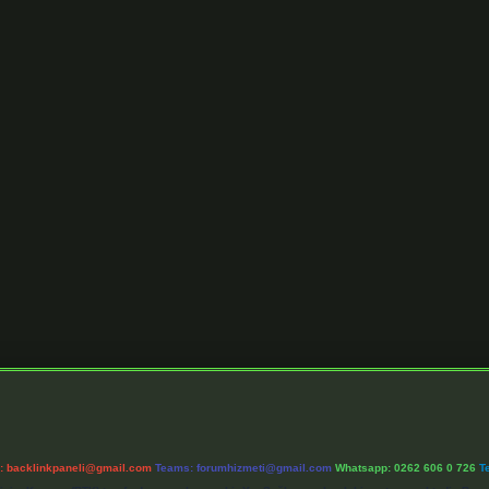
l:
backlinkpaneli@gmail.com
Teams:
forumhizmeti@gmail.com
Whatsapp: 0262 606 0 726
T