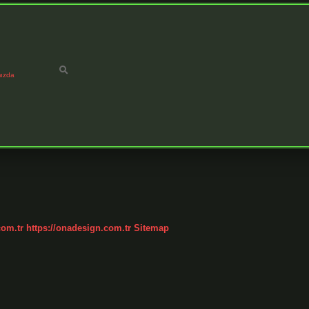
ızda
com.tr
https://onadesign.com.tr
Sitemap