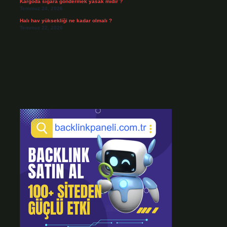
Kargoda sigara göndermek yasak mıdır ?
Temmuz 24, 2026
Halı hav yüksekliği ne kadar olmalı ?
Temmuz 22, 2026