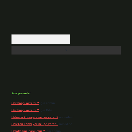
Arama
Son yorumlar
Her hangi ayrı mı ?
için
admin
Her hangi ayrı mı ?
için
Cihat
Helezon konveyör ne işe yarar ?
için
admin
Helezon konveyör ne işe yarar ?
için
Mine
Helalleşme nasıl olur ?
için
admin