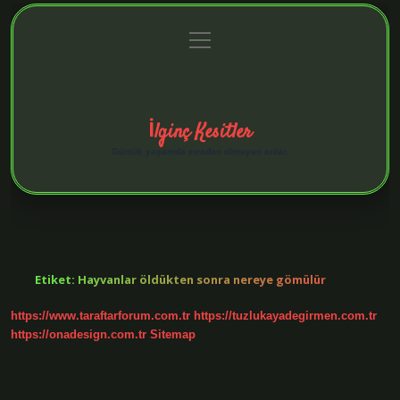
menüyü
Anasayfa
Gizlilik Politikası
Yasal Uyarı
aç
Hakkımızda
İlginç Kesitler
Günlük yaşamda sıradan olmayan anlar.
Etiket:
Hayvanlar öldükten sonra nereye gömülür
https://www.taraftarforum.com.tr
https://tuzlukayadegirmen.com.tr
https://onadesign.com.tr
Sitemap