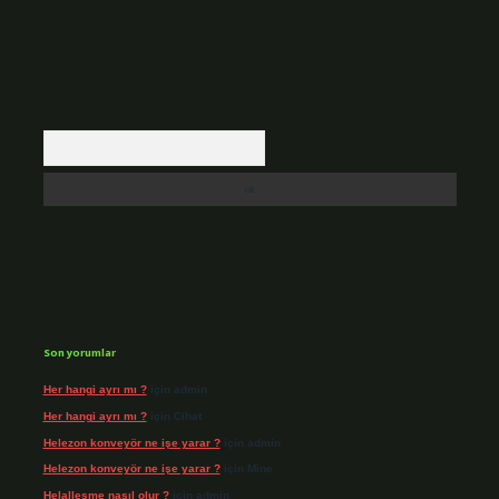
Arama
Son yorumlar
Her hangi ayrı mı ?
için
admin
Her hangi ayrı mı ?
için
Cihat
Helezon konveyör ne işe yarar ?
için
admin
Helezon konveyör ne işe yarar ?
için
Mine
Helalleşme nasıl olur ?
için
admin