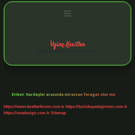
menüyü
Anasayfa
Gizlilik Politikası
Yasal Uyarı
aç
Hakkımızda
İlginç Kesitler
Günlük yaşamda sıradan olmayan anlar.
Etiket:
Kardeşler arasında mirastan feragat olur mu
https://www.taraftarforum.com.tr
https://tuzlukayadegirmen.com.tr
https://onadesign.com.tr
Sitemap