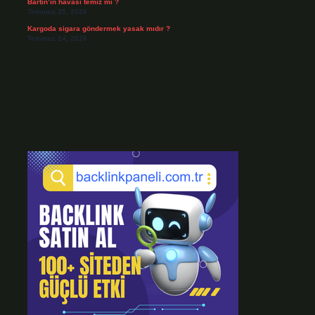
Bartın’ın havası temiz mi ?
Temmuz 25, 2026
Kargoda sigara göndermek yasak mıdır ?
Temmuz 24, 2026