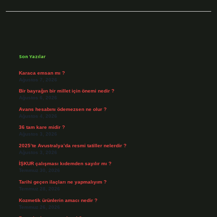
Sidebar
Son Yazılar
Karaca emsan mı ?
Ağustos 7, 2026
Bir bayrağın bir millet için önemi nedir ?
Ağustos 6, 2026
Avans hesabını ödemezsen ne olur ?
Ağustos 4, 2026
36 tam kare midir ?
Ağustos 3, 2026
2025’te Avustralya’da resmi tatiller nelerdir ?
Ağustos 3, 2026
İŞKUR çalışması kıdemden sayılır mı ?
Temmuz 30, 2026
Tarihi geçen ilaçları ne yapmalıyım ?
Temmuz 28, 2026
Kozmetik ürünlerin amacı nedir ?
Temmuz 26, 2026