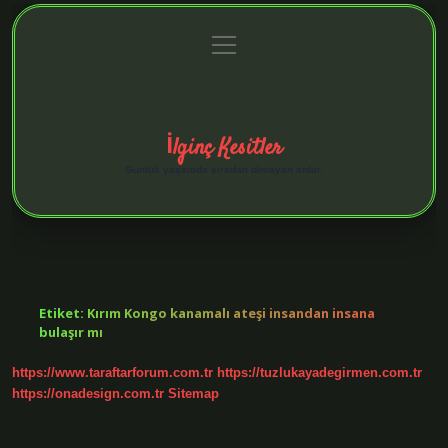
menüyü
Anasayfa
Gizlilik Politikası
Yasal Uyarı
aç
Hakkımızda
İlginç Kesitler
Günlük yaşamda sıradan olmayan anlar.
Etiket:
Kırım Kongo kanamalı ateşi insandan insana
bulaşır mı
https://www.taraftarforum.com.tr
https://tuzlukayadegirmen.com.tr
https://onadesign.com.tr
Sitemap