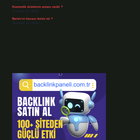
Kozmetik ürünlerin amacı nedir ?
Temmuz 26, 2026
Bartın’ın havası temiz mi ?
Temmuz 25, 2026