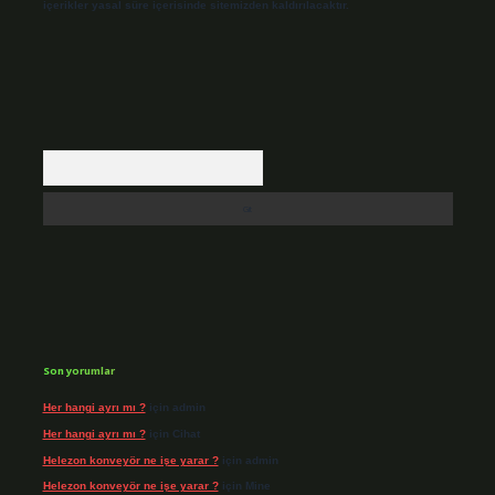
içerikler yasal süre içerisinde sitemizden kaldırılacaktır.
Arama
Son yorumlar
Her hangi ayrı mı ?
için
admin
Her hangi ayrı mı ?
için
Cihat
Helezon konveyör ne işe yarar ?
için
admin
Helezon konveyör ne işe yarar ?
için
Mine