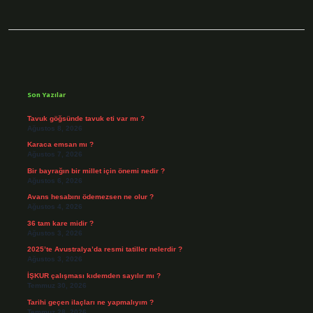
Sidebar
Son Yazılar
Tavuk göğsünde tavuk eti var mı ?
Ağustos 8, 2026
Karaca emsan mı ?
Ağustos 7, 2026
Bir bayrağın bir millet için önemi nedir ?
Ağustos 6, 2026
Avans hesabını ödemezsen ne olur ?
Ağustos 4, 2026
36 tam kare midir ?
Ağustos 3, 2026
2025’te Avustralya’da resmi tatiller nelerdir ?
Ağustos 3, 2026
İŞKUR çalışması kıdemden sayılır mı ?
Temmuz 30, 2026
Tarihi geçen ilaçları ne yapmalıyım ?
Temmuz 28, 2026