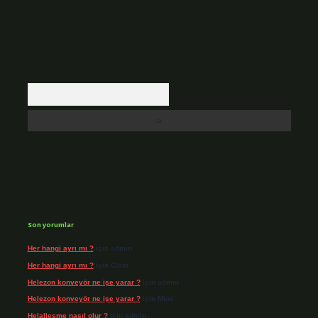
Arama
Son yorumlar
Her hangi ayrı mı ?
için
admin
Her hangi ayrı mı ?
için
Cihat
Helezon konveyör ne işe yarar ?
için
admin
Helezon konveyör ne işe yarar ?
için
Mine
Helalleşme nasıl olur ?
için
admin