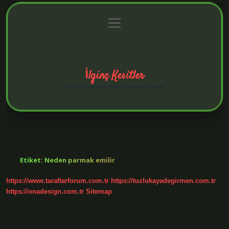
menüyü
Anasayfa
Gizlilik Politikası
Yasal Uyarı
aç
Hakkımızda
İlginç Kesitler
Günlük yaşamda sıradan olmayan anlar.
Etiket:
Neden parmak emilir
https://www.taraftarforum.com.tr
https://tuzlukayadegirmen.com.tr
https://onadesign.com.tr
Sitemap