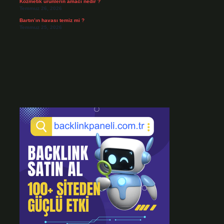
Kozmetik ürünlerin amacı nedir ?
Temmuz 26, 2026
Bartın’ın havası temiz mi ?
Temmuz 25, 2026