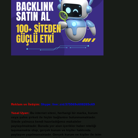
Reklam ve İletişim:
Skype: live:.cid.575569c608265c69
Yasal Uyarı:
Bu internet sitesi, herhangi bir marka, kurum
veya şahıs şirketi ile hiçbir bağlantısı bulunmamaktadır.
Sitede yalnızca kendi hazırladığımız makaleler
paylaşılmaktadır. Burada yer alan içerikler haber niteliği
taşımamakta olup, gerçek kurum ve kişiler hakkında
paylaşım yapılmamaktadır. Gerçek kurum ve kişiler ile isim