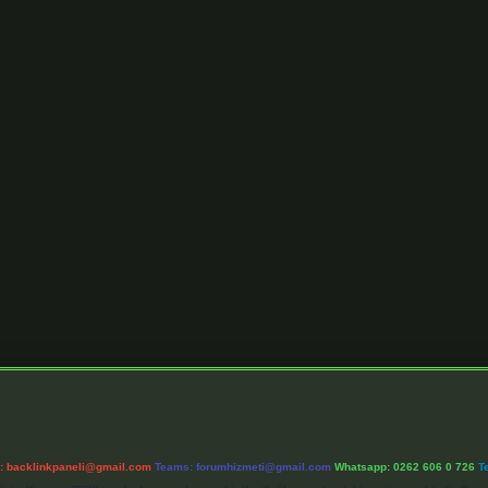
l:
backlinkpaneli@gmail.com
Teams:
forumhizmeti@gmail.com
Whatsapp: 0262 606 0 726
T