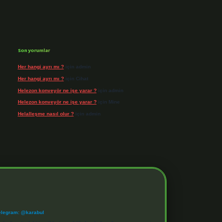
Son yorumlar
Her hangi ayrı mı ?
için
admin
Her hangi ayrı mı ?
için
Cihat
Helezon konveyör ne işe yarar ?
için
admin
Helezon konveyör ne işe yarar ?
için
Mine
Helalleşme nasıl olur ?
için
admin
elegram: @karabul