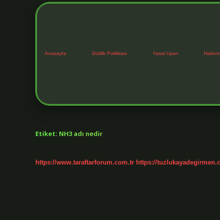
Anasayfa
Gizlilik Politikası
Yasal Uyarı
Hakkım
Etiket:
NH3 adı nedir
https://www.taraftarforum.com.tr
https://tuzlukayadegirmen.