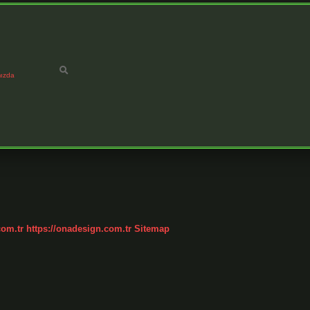
ızda
com.tr
https://onadesign.com.tr
Sitemap