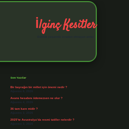
İlginç Kesitler
Günlük yaşamda sıradan olmayan anlar.
Sidebar
elexbet giriş adresi
https://tuli
Son Yazılar
Bir bayrağın bir millet için önemi nedir ?
Ağustos 6, 2026
Avans hesabını ödemezsen ne olur ?
Ağustos 4, 2026
36 tam kare midir ?
Ağustos 3, 2026
2025’te Avustralya’da resmi tatiller nelerdir ?
Ağustos 3, 2026