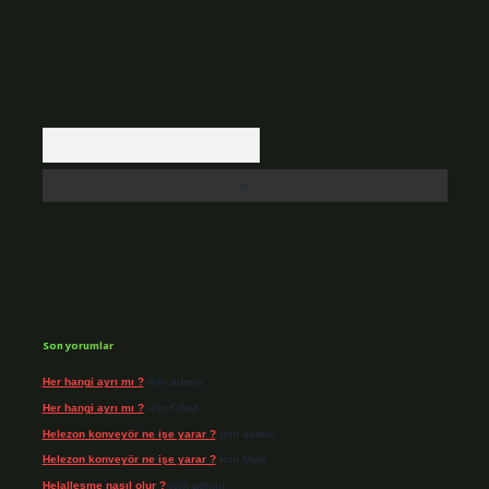
Arama
Son yorumlar
Her hangi ayrı mı ?
için
admin
Her hangi ayrı mı ?
için
Cihat
Helezon konveyör ne işe yarar ?
için
admin
Helezon konveyör ne işe yarar ?
için
Mine
Helalleşme nasıl olur ?
için
admin