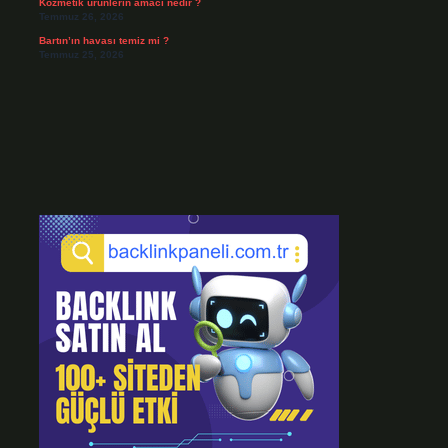
Kozmetik ürünlerin amacı nedir ?
Temmuz 26, 2026
Bartın’ın havası temiz mi ?
Temmuz 25, 2026