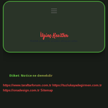
menüyü
Anasayfa
Gizlilik Politikası
Yasal Uyarı
aç
Hakkımızda
İlginç Kesitler
Günlük yaşamda sıradan olmayan anlar.
Etiket:
Notice ne demekdir
https://www.taraftarforum.com.tr
https://tuzlukayadegirmen.com.tr
https://onadesign.com.tr
Sitemap