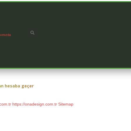
kımızda
an hesaba geçer
com.tr
https://onadesign.com.tr
Sitemap