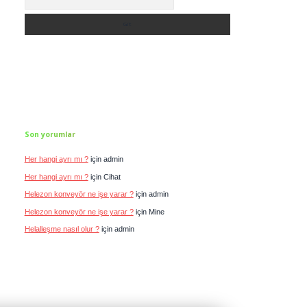
Son yorumlar
Her hangi ayrı mı ?
için
admin
Her hangi ayrı mı ?
için
Cihat
Helezon konveyör ne işe yarar ?
için
admin
Helezon konveyör ne işe yarar ?
için
Mine
Helalleşme nasıl olur ?
için
admin