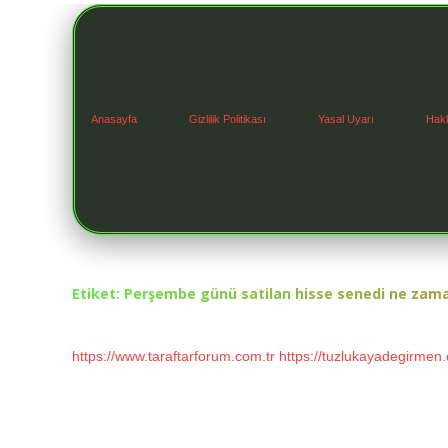
Anasayfa
Gizlilik Politikası
Yasal Uyarı
Hak
Etiket:
Perşembe günü satilan hisse senedi ne zam
https://www.taraftarforum.com.tr
https://tuzlukayadegirmen.