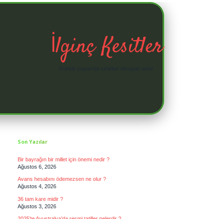
İlginç Kesitler
Günlük yaşamda sıradan olmayan anlar.
Sidebar
Son Yazılar
Bir bayrağın bir millet için önemi nedir ?
Ağustos 6, 2026
Avans hesabını ödemezsen ne olur ?
Ağustos 4, 2026
36 tam kare midir ?
Ağustos 3, 2026
2025’te Avustralya’da resmi tatiller nelerdir ?