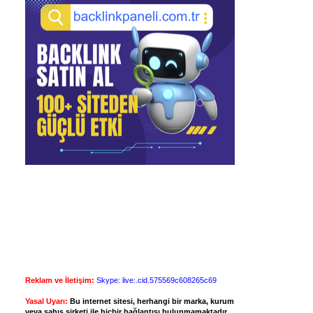
Reklam ve İletişim:
Skype: live:.cid.575569c608265c69
Yasal Uyarı:
Bu internet sitesi, herhangi bir marka, kurum
veya şahıs şirketi ile hiçbir bağlantısı bulunmamaktadır.