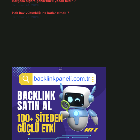
Kargoda sigara göndermek yasak mıdır ?
Temmuz 24, 2026
Halı hav yüksekliği ne kadar olmalı ?
Temmuz 22, 2026