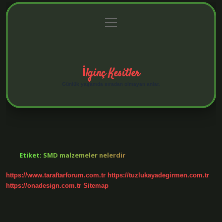
menüyü
Anasayfa
Gizlilik Politikası
Yasal Uyarı
aç
Hakkımızda
İlginç Kesitler
Günlük yaşamda sıradan olmayan anlar.
Etiket:
SMD malzemeler nelerdir
https://www.taraftarforum.com.tr
https://tuzlukayadegirmen.com.tr
https://onadesign.com.tr
Sitemap