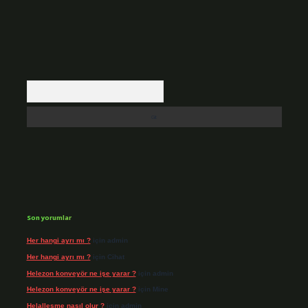
Arama
Son yorumlar
Her hangi ayrı mı ?
için
admin
Her hangi ayrı mı ?
için
Cihat
Helezon konveyör ne işe yarar ?
için
admin
Helezon konveyör ne işe yarar ?
için
Mine
Helalleşme nasıl olur ?
için
admin