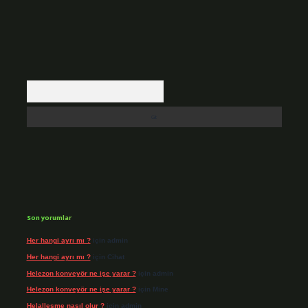
Arama
Son yorumlar
Her hangi ayrı mı ?
için
admin
Her hangi ayrı mı ?
için
Cihat
Helezon konveyör ne işe yarar ?
için
admin
Helezon konveyör ne işe yarar ?
için
Mine
Helalleşme nasıl olur ?
için
admin