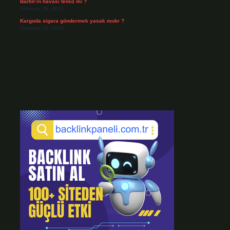
Bartın’ın havası temiz mi ?
Temmuz 25, 2026
Kargoda sigara göndermek yasak mıdır ?
Temmuz 24, 2026