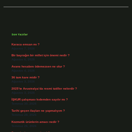
Sidebar
Son Yazılar
Karaca emsan mı ?
Ağustos 7, 2026
Bir bayrağın bir millet için önemi nedir ?
Ağustos 6, 2026
Avans hesabını ödemezsen ne olur ?
Ağustos 4, 2026
36 tam kare midir ?
Ağustos 3, 2026
2025’te Avustralya’da resmi tatiller nelerdir ?
Ağustos 3, 2026
İŞKUR çalışması kıdemden sayılır mı ?
Temmuz 30, 2026
Tarihi geçen ilaçları ne yapmalıyım ?
Temmuz 28, 2026
Kozmetik ürünlerin amacı nedir ?
Temmuz 26, 2026