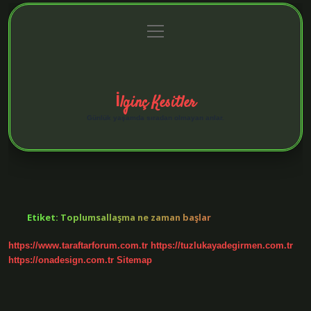
menüyü
Anasayfa
Gizlilik Politikası
Yasal Uyarı
aç
Hakkımızda
İlginç Kesitler
Günlük yaşamda sıradan olmayan anlar.
Etiket:
Toplumsallaşma ne zaman başlar
https://www.taraftarforum.com.tr
https://tuzlukayadegirmen.com.tr
https://onadesign.com.tr
Sitemap