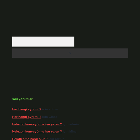
Arama
Son yorumlar
Her hangi ayrı mı ?
için
admin
Her hangi ayrı mı ?
için
Cihat
Helezon konveyör ne işe yarar ?
için
admin
Helezon konveyör ne işe yarar ?
için
Mine
Helalleşme nasıl olur ?
için
admin