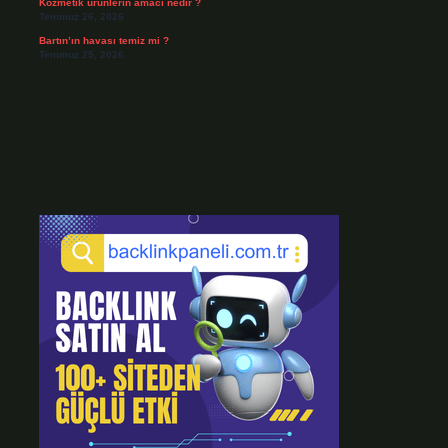
Kozmetik ürünlerin amacı nedir ?
Temmuz 26, 2026
Bartın’ın havası temiz mi ?
Temmuz 25, 2026