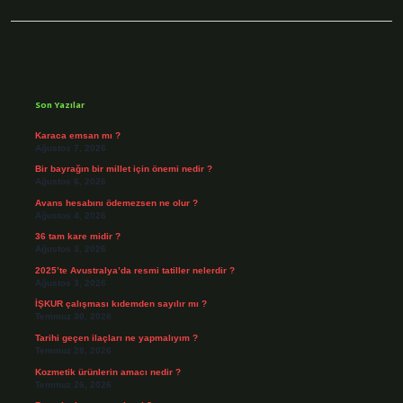
Sidebar
Son Yazılar
Karaca emsan mı ?
Ağustos 7, 2026
Bir bayrağın bir millet için önemi nedir ?
Ağustos 6, 2026
Avans hesabını ödemezsen ne olur ?
Ağustos 4, 2026
36 tam kare midir ?
Ağustos 3, 2026
2025’te Avustralya’da resmi tatiller nelerdir ?
Ağustos 3, 2026
İŞKUR çalışması kıdemden sayılır mı ?
Temmuz 30, 2026
Tarihi geçen ilaçları ne yapmalıyım ?
Temmuz 28, 2026
Kozmetik ürünlerin amacı nedir ?
Temmuz 26, 2026