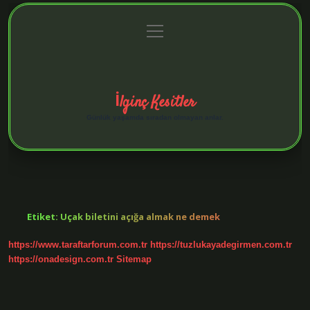
menüyü
Anasayfa
Gizlilik Politikası
Yasal Uyarı
aç
Hakkımızda
İlginç Kesitler
Günlük yaşamda sıradan olmayan anlar.
Etiket:
Uçak biletini açığa almak ne demek
https://www.taraftarforum.com.tr
https://tuzlukayadegirmen.com.tr
https://onadesign.com.tr
Sitemap