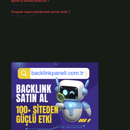
Bartın’ın havası temiz mi ?
Temmuz 25, 2026
Kargoda sigara göndermek yasak mıdır ?
Temmuz 24, 2026