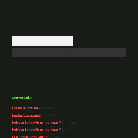
Arama
Son yorumlar
Her hangi ayrı mı ?
için
admin
Her hangi ayrı mı ?
için
Cihat
Helezon konveyör ne işe yarar ?
için
admin
Helezon konveyör ne işe yarar ?
için
Mine
Helalleşme nasıl olur ?
için
admin