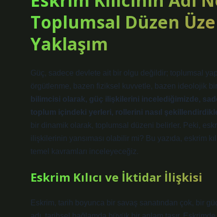
Eskrim Kılıcının Adı Ne
Toplumsal Düzen Üzeri
Yaklaşım
Güç, sadece devlete ait bir olgu değildir; toplumsal yap
örgütlenme, bazen fiziksel kuvvetle, bazen ideolojik bi
bilimcisi olarak, güç ilişkilerini incelediğimizde, sa
toplum içindeki yerleri, rollerini nasıl şekillendirdik
bir dinamik olarak, toplumsal düzeni belirler. Peki, esk
ilişkilerinin yansıması olabilir mi? Bu yazıda, eskrim kıl
temel kavramları inceleyeceğiz.
Eskrim Kılıcı ve İktidar İlişkisi
Eskrim, tarih boyunca bir savaş sanatından çok, bir güç 
adı, tarihsel bağlamda büyük bir anlam taşır. Eskrimde kul