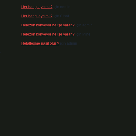
Her hangi ayrı mı ?
için
admin
Her hangi ayrı mı ?
için
Cihat
Helezon konveyör ne işe yarar ?
için
admin
Helezon konveyör ne işe yarar ?
için
Mine
Helalleşme nasıl olur ?
için
admin
r