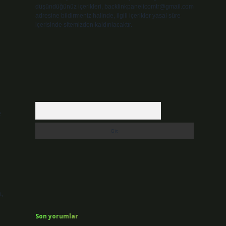
düşündüğünüz içerikleri,
backlinkpanelicomtr@gmail.com
adresine bildirmeniz halinde, ilgili içerikler yasal süre
içerisinde sitemizden kaldırılacaktır.
Arama
e
,
Son yorumlar