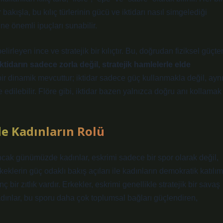
r bakışla, bu kılıç türlerinin gücü ve iktidarı nasıl simgelediği
ne önemli ipuçları sunabilir.
irleyen ince ve stratejik bir kılıçtır. Bu, doğrudan fiziksel güçte
iktidarın sadece zorla değil, stratejik hamlelerle elde
r dinamik mevcuttur; iktidar sadece güç kullanmakla değil, ayn
dilebilir. Flöre gibi, iktidar bazen yalnızca doğru anı kollamak
de Kadınların Rolü
 ancak günümüzde kadınlar, eskrimi sadece bir spor olarak değil,
keklerin güç odaklı bakış açıları ile kadınların demokratik katılım
 bir zıtlık vardır. Erkekler, eskrimi genellikle stratejik bir savaş
dınlar, bu sporu daha çok toplumsal bağları güçlendiren,