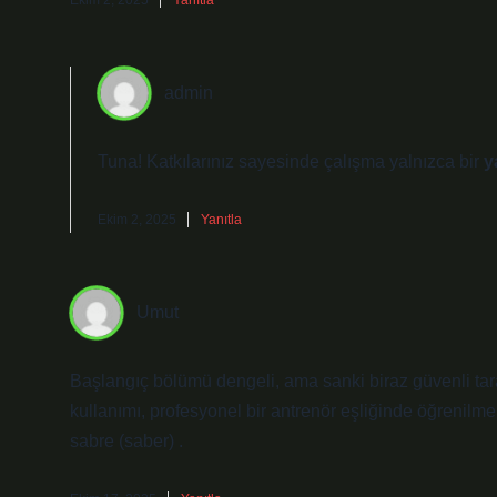
Ekim 2, 2025
Yanıtla
admin
Tuna! Katkılarınız sayesinde çalışma yalnızca bir
y
Ekim 2, 2025
Yanıtla
Umut
Başlangıç bölümü dengeli, ama sanki biraz güvenli tar
kullanımı, profesyonel bir antrenör eşliğinde öğrenilmeli
sabre (saber) .