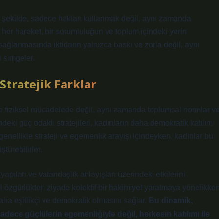
ir şekilde, sadece hakları kullanmak değil, aynı zamanda
i her hareket, bir sorumluluğun ve toplum içindeki yerin
ağlanmasında iktidarın yalnızca baskı ve zorla değil, aynı
ı simgeler.
Stratejik Farklar
ce fiziksel mücadelede değil, aynı zamanda toplumsal normlar v
imdeki güç odaklı stratejileri, kadınların daha demokratik katılım
r genellikle strateji ve egemenlik arayışı içindeyken, kadınlar bu
türebilirler.
r yapıları ve vatandaşlık anlayışları üzerindeki etkilerini
el özgürlükten ziyade kolektif bir hakimiyet yaratmaya yönelikken
 daha eşitlikçi ve demokratik olmasını sağlar.
Bu dinamik,
sadece güçlülerin egemenliğiyle değil, herkesin katılımı ile