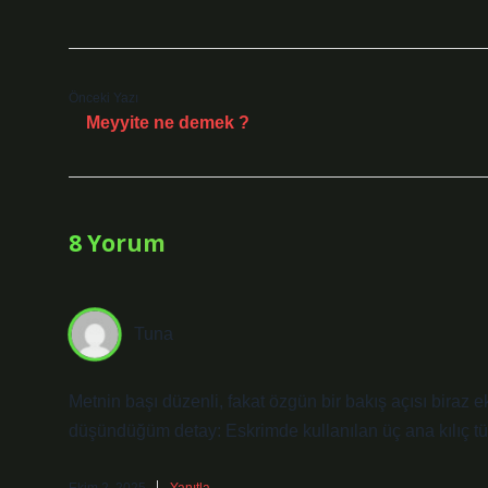
Önceki Yazı
Meyyite ne demek ?
8 Yorum
Tuna
Metnin başı düzenli, fakat özgün bir bakış açısı biraz 
düşündüğüm detay: Eskrimde kullanılan üç ana kılıç türü v