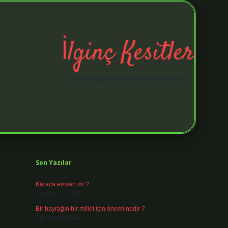
İlginç Kesitler
Günlük yaşamda sıradan olmayan anlar.
Sidebar
elexbet giri
Son Yazılar
Karaca emsan mı ?
Ağustos 7, 2026
Bir bayrağın bir millet için önemi nedir ?
Ağustos 6, 2026