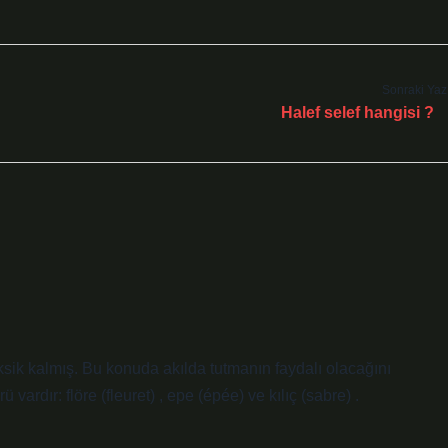
Sonraki Yaz
Halef selef hangisi ?
eksik kalmış. Bu konuda akılda tutmanın faydalı olacağını
ardır: flöre (fleuret) , epe (épée) ve kılıç (sabre) .