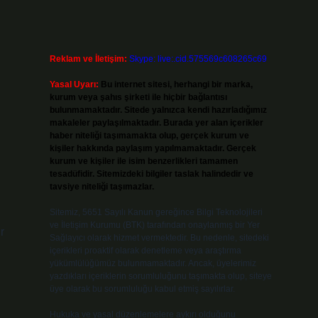
Reklam ve İletişim:
Skype: live:.cid.575569c608265c69
Yasal Uyarı:
Bu internet sitesi, herhangi bir marka,
kurum veya şahıs şirketi ile hiçbir bağlantısı
bulunmamaktadır. Sitede yalnızca kendi hazırladığımız
makaleler paylaşılmaktadır. Burada yer alan içerikler
haber niteliği taşımamakta olup, gerçek kurum ve
kişiler hakkında paylaşım yapılmamaktadır. Gerçek
kurum ve kişiler ile isim benzerlikleri tamamen
tesadüfidir. Sitemizdeki bilgiler taslak halindedir ve
tavsiye niteliği taşımazlar.
Sitemiz, 5651 Sayılı Kanun gereğince Bilgi Teknolojileri
ve İletişim Kurumu (BTK) tarafından onaylanmış bir Yer
r
Sağlayıcı olarak hizmet vermektedir. Bu nedenle, sitedeki
içerikleri proaktif olarak denetleme veya araştırma
yükümlülüğümüz bulunmamaktadır. Ancak, üyelerimiz
yazdıkları içeriklerin sorumluluğunu taşımakta olup, siteye
üye olarak bu sorumluluğu kabul etmiş sayılırlar.
Hukuka ve yasal düzenlemelere aykırı olduğunu