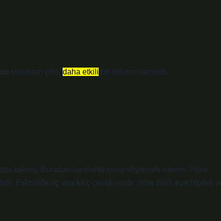
azı
olmaktan çıktı,
daha etkili
bir anlatım kazandı.
afta kalmış. Buradan hareketle şunu söylemek isterim: Flöre
dir. Eskrimde üç ana kılıç çeşidi vardır: flöre (foil), epe (épée) v