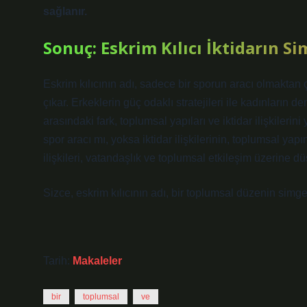
sağlanır.
Sonuç: Eskrim Kılıcı İktidarın 
Eskrim kılıcının adı, sadece bir sporun aracı olmaktan 
çıkar. Erkeklerin güç odaklı stratejileri ile kadınların d
arasındaki fark, toplumsal yapıları ve iktidar ilişkileri
spor aracı mı, yoksa iktidar ilişkilerinin, toplumsal ya
ilişkileri, vatandaşlık ve toplumsal etkileşim üzerine d
Sizce, eskrim kılıcının adı, bir toplumsal düzenin sim
Tarih:
Makaleler
bir
toplumsal
ve