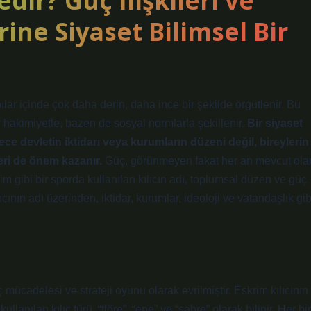
dir? Güç İlişkileri ve
ne Siyaset Bilimsel Bir
ılar içinde çok daha derin, daha ince bir şekilde örgütlenir. Bu
r hakimiyetle, bazen de sosyal normlarla şekillenir.
Bir siyaset
dece devletin iktidarı veya kurumların düzeni değil, bireylerin
leri de önem kazanır.
Güç, görünmeyen fakat her an mevcut ola
rim gibi bir sporda kullanılan kılıcın adı, toplumsal düzen ve güç
ıcının adı üzerinden, iktidar, kurumlar, ideoloji ve vatandaşlık gib
mücadelesi ve strateji oyunu olarak evrilmiştir. Eskrim kılıcının
lanılan kılıç türü, “flöre”, “epe” ve “sabre” olarak bilinir. Her bir