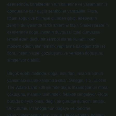
eserlerinde, karakterlerin ruh hallerine ve yaşamlarının
döngüsüne dair güçlü semboller yaratabilir. Flora,
tıbbın soğuk ve bilimsel dilinden çıkıp, edebiyatın
zengin dünyasında farklı anlamlar taşır. Shakespeare’in
eserlerinde doğa, insanın duygusal içsel dünyasını
temsil eden güçlü bir sembol olarak kullanılırken,
modern edebiyatın tematik yapılarına baktığımızda ise
flora, insanın içsel çözülüşünü ve yeniden doğuşunu
simgeliyor olabilir.
Birçok edebi metinde, doğa unsurları, insan ruhunun
yansıması olarak karşımıza çıkar. Örneğin, T.S. Eliot’ın
The Waste Land adlı şiirinde doğa, insanoğlunun moral
çöküşünü, insanlık tarihindeki felaketi simgeliyor. Flora,
burada bir yok oluşu değil, bir çürüme sürecini anlatır.
Bu çürüme, insanoğlunun doğaya ve kendine
yabancılaşmasının sonucudur. Diğer yandan, William