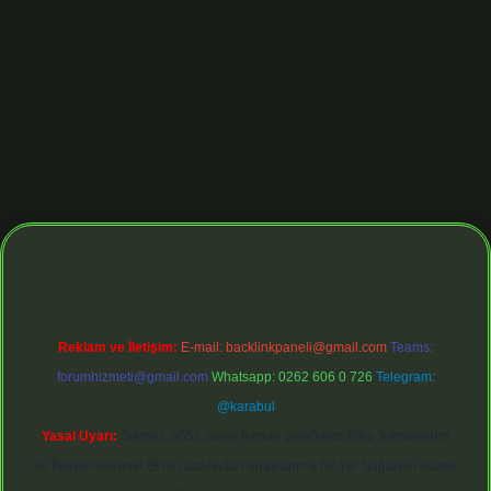
dresi
https://tulipbett.net/
Reklam ve İletişim:
E-mail:
backlinkpaneli@gmail.com
Teams:
forumhizmeti@gmail.com
Whatsapp: 0262 606 0 726
Telegram:
@karabul
Yasal Uyarı:
Sitemiz, 5651 Sayılı Kanun gereğince Bilgi Teknolojileri
ve İletişim Kurumu (BTK) tarafından onaylanmış bir Yer Sağlayıcı olarak