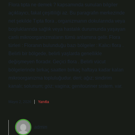
Flora tıpta ne demek ? kapsamında sunulan bilgiler
açıklayıcı, fakat çeşitliliği az. Bu paragrafın merkezinde
net şekilde Tıpta flora , organizmanın dokularında veya
boşluklarında sağlık veya hastalık durumunda yaşayan
canlı mikroorganizmaların tümü anlamına gelir. Flora
türleri : Floranın bulunduğu bazı bölgeler : Kalıcı flora .
Belirli bir bölgede, belirli yaşlarda genellikle
değişmeyen floradır. Geçici flora . Belirli vücut
bölgelerinde birkaç saatten birkaç haftaya kadar kalan
mikroorganizma topluluğudur. deri; ağız; sindirim
kanalı; solunum; göz; vagina; genitoüriner sistem. var.
Mayıs 2, 2026
Yanıtla
admin