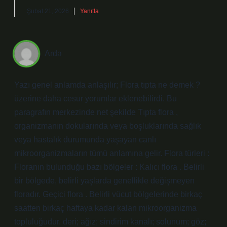
Şubat 21, 2026
Yanıtla
Arda
Yazı genel anlamda anlaşılır; Flora tıpta ne demek ?
üzerine daha cesur yorumlar eklenebilirdi. Bu
paragrafın merkezinde net şekilde Tıpta flora ,
organizmanın dokularında veya boşluklarında sağlık
veya hastalık durumunda yaşayan canlı
mikroorganizmaların tümü anlamına gelir. Flora türleri :
Floranın bulunduğu bazı bölgeler : Kalıcı flora . Belirli
bir bölgede, belirli yaşlarda genellikle değişmeyen
floradır. Geçici flora . Belirli vücut bölgelerinde birkaç
saatten birkaç haftaya kadar kalan mikroorganizma
topluluğudur. deri; ağız; sindirim kanalı; solunum; göz;