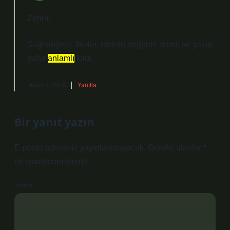
Zehra!
Sağladığınız fikirler, metnin
değerini
artırdı ve yazıyı
daha
anlamlı
kıldı.
Mayıs 2, 2026
Yanıtla
Bir yanıt yazın
E-posta adresiniz yayınlanmayacak.
Gerekli alanlar
*
ile işaretlenmişlerdir
Yorum