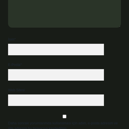
İsim*
E-Posta*
Web Sitesi
Daha sonraki yorumlarımda kullanılması için adım, e-posta adresim ve
site adresim bu tarayıcıya kaydedilsin.