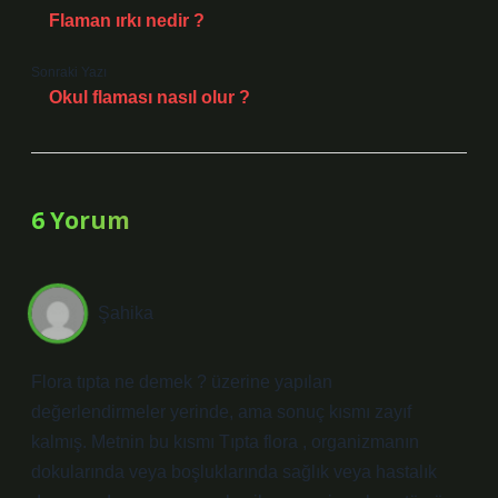
Flaman ırkı nedir ?
Sonraki Yazı
Okul flaması nasıl olur ?
6 Yorum
Şahika
Flora tıpta ne demek ? üzerine yapılan
değerlendirmeler yerinde, ama sonuç kısmı zayıf
kalmış. Metnin bu kısmı Tıpta flora , organizmanın
dokularında veya boşluklarında sağlık veya hastalık