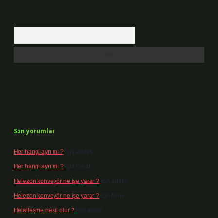
Arama
Son yorumlar
Her hangi ayrı mı ?
için
admin
Her hangi ayrı mı ?
için
Cihat
Helezon konveyör ne işe yarar ?
için
admin
Helezon konveyör ne işe yarar ?
için
Mine
Helalleşme nasıl olur ?
için
admin