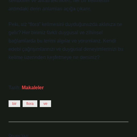
semboller ve anlatı teknikleri, her bir kelimenin
ardındaki derin anlamları açığa çıkarır.
Peki, siz “flora” kelimesini duyduğunuzda aklınıza ne
gelir? Her birimiz farklı duygusal ve zihinsel
bağlamlarda bu terimi algılar ve yorumlarız. Kendi
edebi çağrışımlarınızı ve duygusal deneyimlerinizi bu
kelime üzerinden keşfetmeye ne dersiniz?
Tarih:
Makaleler
bir
flora
ve
Önceki Yazı