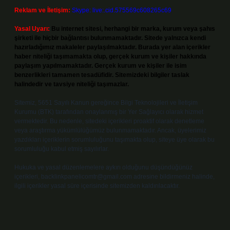
Reklam ve İletişim:
Skype: live:.cid.575569c608265c69
Yasal Uyarı:
Bu internet sitesi, herhangi bir marka, kurum veya şahıs
şirketi ile hiçbir bağlantısı bulunmamaktadır. Sitede yalnızca kendi
hazırladığımız makaleler paylaşılmaktadır. Burada yer alan içerikler
haber niteliği taşımamakta olup, gerçek kurum ve kişiler hakkında
paylaşım yapılmamaktadır. Gerçek kurum ve kişiler ile isim
benzerlikleri tamamen tesadüfidir. Sitemizdeki bilgiler taslak
halindedir ve tavsiye niteliği taşımazlar.
Sitemiz, 5651 Sayılı Kanun gereğince Bilgi Teknolojileri ve İletişim
Kurumu (BTK) tarafından onaylanmış bir Yer Sağlayıcı olarak hizmet
vermektedir. Bu nedenle, sitedeki içerikleri proaktif olarak denetleme
veya araştırma yükümlülüğümüz bulunmamaktadır. Ancak, üyelerimiz
yazdıkları içeriklerin sorumluluğunu taşımakta olup, siteye üye olarak bu
sorumluluğu kabul etmiş sayılırlar.
Hukuka ve yasal düzenlemelere aykırı olduğunu düşündüğünüz
içerikleri,
backlinkpanelicomtr@gmail.com
adresine bildirmeniz halinde,
ilgili içerikler yasal süre içerisinde sitemizden kaldırılacaktır.