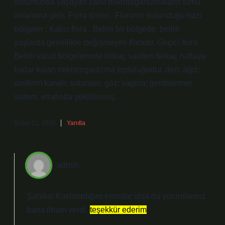
durumunda yaşayan canlı mikroorganizmaların tümü
anlamına gelir. Flora türleri : Floranın bulunduğu bazı
bölgeler : Kalıcı flora . Belirli bir bölgede, belirli
yaşlarda genellikle değişmeyen floradır. Geçici flora .
Belirli vücut bölgelerinde birkaç saatten birkaç haftaya
kadar kalan mikroorganizma topluluğudur. deri; ağız;
sindirim kanalı; solunum; göz; vagina; genitoüriner
sistem. etrafında şekillenmiş.
Şubat 21, 2026
Yanıtla
admin
Şahika! Katılmadığım kısımlar olsa da yorumlarınız
bana ilham verdi,
teşekkür ederim
.