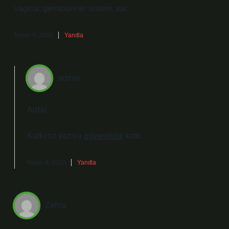
vagina; genitoüriner sistem. var.
Nisan 9, 2026
Yanıtla
admin
Arda!
Katkınız yazıya
güvenilirlik
kattı.
Nisan 9, 2026
Yanıtla
Zehra