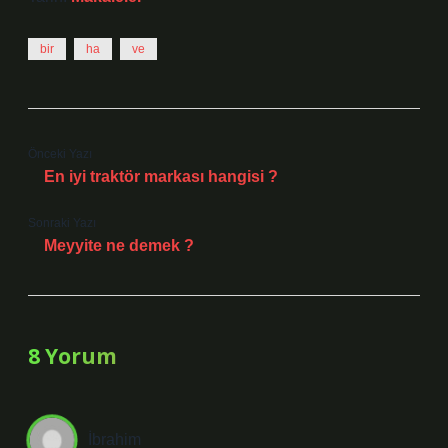
bir
ha
ve
Önceki Yazı
En iyi traktör markası hangisi ?
Sonraki Yazı
Meyyite ne demek ?
8 Yorum
İbrahim