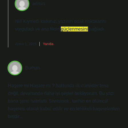
admin
Nil! Kıymetli katkınız, yazının
odak noktalarını
vurguladı ve ana fikrin
güçlenmesini
sağladı.
Aralık 1, 2025
Yanıtla
Burhan
Haşere mi Haşare mi ? hakkında ilk cümleler fena
değil, devamında daha iyi şeyler bekliyorum. Bu yazı
bana şunu hatırlattı: Sivrisinek , tarihin en ölümcül
haşeresi olarak kabul edilir ve en tehlikeli haşerelerden
biridir .