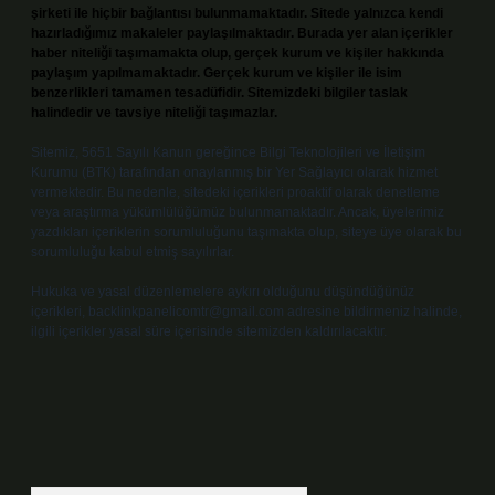
şirketi ile hiçbir bağlantısı bulunmamaktadır. Sitede yalnızca kendi
hazırladığımız makaleler paylaşılmaktadır. Burada yer alan içerikler
haber niteliği taşımamakta olup, gerçek kurum ve kişiler hakkında
paylaşım yapılmamaktadır. Gerçek kurum ve kişiler ile isim
benzerlikleri tamamen tesadüfidir. Sitemizdeki bilgiler taslak
halindedir ve tavsiye niteliği taşımazlar.
Sitemiz, 5651 Sayılı Kanun gereğince Bilgi Teknolojileri ve İletişim
Kurumu (BTK) tarafından onaylanmış bir Yer Sağlayıcı olarak hizmet
vermektedir. Bu nedenle, sitedeki içerikleri proaktif olarak denetleme
veya araştırma yükümlülüğümüz bulunmamaktadır. Ancak, üyelerimiz
yazdıkları içeriklerin sorumluluğunu taşımakta olup, siteye üye olarak bu
sorumluluğu kabul etmiş sayılırlar.
Hukuka ve yasal düzenlemelere aykırı olduğunu düşündüğünüz
içerikleri,
backlinkpanelicomtr@gmail.com
adresine bildirmeniz halinde,
ilgili içerikler yasal süre içerisinde sitemizden kaldırılacaktır.