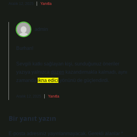
Aralık 12, 2025
Yanıtla
admin
Burhan!
Sevgili katkı sağlayan kişi, sunduğunuz öneriler
yazıya yalnızca
düzen
kazandırmakla kalmadı, aynı
zamanda
ikna edici
yönünü de güçlendirdi.
Aralık 12, 2025
Yanıtla
Bir yanıt yazın
E-posta adresiniz yayınlanmayacak.
Gerekli alanlar
*