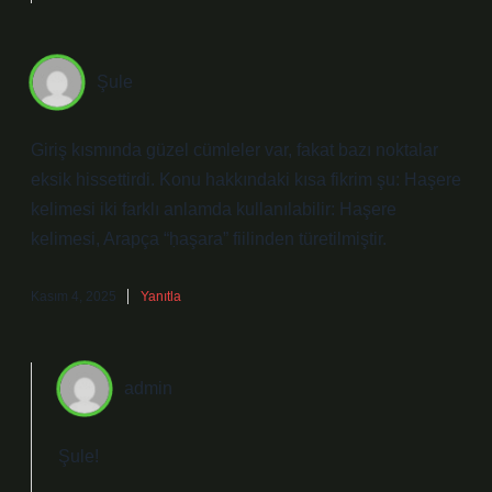
Şule
Giriş kısmında güzel cümleler var, fakat bazı noktalar
eksik hissettirdi. Konu hakkındaki kısa fikrim şu: Haşere
kelimesi iki farklı anlamda kullanılabilir: Haşere
kelimesi, Arapça “ḥaşara” fiilinden türetilmiştir.
Kasım 4, 2025
Yanıtla
admin
Şule!