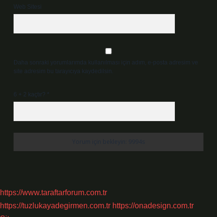
Web Sitesi
Daha sonraki yorumlarımda kullanılması için adım, e-posta adresim ve
site adresim bu tarayıcıya kaydedilsin.
6 + 2 kaçtır?
*
https://www.taraftarforum.com.tr
https://tuzlukayadegirmen.com.tr
https://onadesign.com.tr