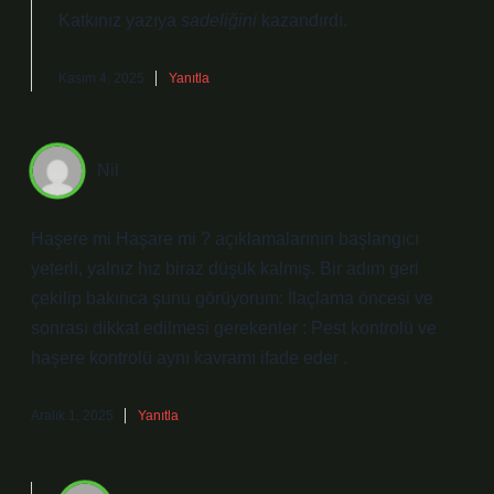
Katkınız yazıya
sadeliğini
kazandırdı.
Kasım 4, 2025
Yanıtla
Nil
Haşere mi Haşare mi ? açıklamalarının başlangıcı
yeterli, yalnız hız biraz düşük kalmış. Bir adım geri
çekilip bakınca şunu görüyorum: İlaçlama öncesi ve
sonrası dikkat edilmesi gerekenler : Pest kontrolü ve
haşere kontrolü aynı kavramı ifade eder .
Aralık 1, 2025
Yanıtla