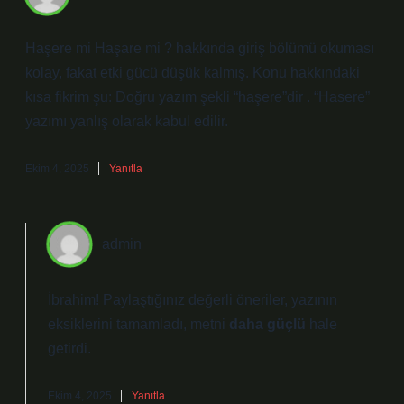
Haşere mi Haşare mi ? hakkında giriş bölümü okuması
kolay, fakat etki gücü düşük kalmış. Konu hakkındaki
kısa fikrim şu: Doğru yazım şekli “haşere”dir . “Hasere”
yazımı yanlış olarak kabul edilir.
Ekim 4, 2025
Yanıtla
admin
İbrahim! Paylaştığınız değerli öneriler, yazının
eksiklerini
tamamladı, metni
daha güçlü
hale
getirdi.
Ekim 4, 2025
Yanıtla