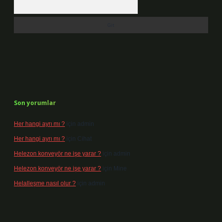
Arama
Son yorumlar
Her hangi ayrı mı ?
için
admin
Her hangi ayrı mı ?
için
Cihat
Helezon konveyör ne işe yarar ?
için
admin
Helezon konveyör ne işe yarar ?
için
Mine
Helalleşme nasıl olur ?
için
admin