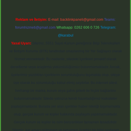
Reklam ve İletişim:
E-mail:
backlinkpaneli@gmail.com
Teams:
forumhizmeti@gmail.com
Whatsapp: 0262 606 0 726
Telegram:
@karabul
Yasal Uyarı:
Sitemiz, 5651 Sayılı Kanun gereğince Bilgi Teknolojileri
ve İletişim Kurumu (BTK) tarafından onaylanmış bir Yer Sağlayıcı olarak
hizmet vermektedir. Bu nedenle, sitedeki içerikleri proaktif olarak
denetleme veya araştırma yükümlülüğümüz bulunmamaktadır. Ancak,
üyelerimiz yazdıkları içeriklerin sorumluluğunu taşımakta olup, siteye
üye olarak bu sorumluluğu kabul etmiş sayılırlar. Bu internet sitesi,
herhangi bir marka, kurum veya şahıs şirketi ile hiçbir bağlantısı
bulunmamaktadır. Sitede yalnızca kendi hazırladığımız makaleler
paylaşılmaktadır. Burada yer alan içerikler haber niteliği taşımamakta
olup, gerçek kurum ve kişiler hakkında paylaşım yapılmamaktadır.
Gerçek kurum ve kişiler ile isim benzerlikleri tamamen tesadüfidir.
Sitemiz, kar amacı gütmeyen ve tamamen ücretsiz bir bilgi paylaşım