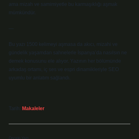
ama mizah ve samimiyetle bu karmaşıklığı aşmak
mümkündür.
—
Bu yazı 1500 kelimeyi aşmasa da akıcı, mizahi ve
gündelik yaşamdan sahnelerle İspanya’da nasılsın ne
demek konusunu ele alıyor. Yazının her bölümünde
arkadaş ortamı, iç ses ve espri dinamikleriyle SEO
uyumlu bir anlatım sağlandı.
Tarih:
Makaleler
Önceki Yazı