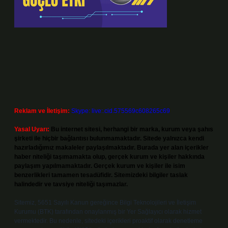
Reklam ve İletişim:
Skype: live:.cid.575569c608265c69
Yasal Uyarı:
Bu internet sitesi, herhangi bir marka, kurum veya şahıs
şirketi ile hiçbir bağlantısı bulunmamaktadır. Sitede yalnızca kendi
hazırladığımız makaleler paylaşılmaktadır. Burada yer alan içerikler
haber niteliği taşımamakta olup, gerçek kurum ve kişiler hakkında
paylaşım yapılmamaktadır. Gerçek kurum ve kişiler ile isim
benzerlikleri tamamen tesadüfidir. Sitemizdeki bilgiler taslak
halindedir ve tavsiye niteliği taşımazlar.
Sitemiz, 5651 Sayılı Kanun gereğince Bilgi Teknolojileri ve İletişim
Kurumu (BTK) tarafından onaylanmış bir Yer Sağlayıcı olarak hizmet
vermektedir. Bu nedenle, sitedeki içerikleri proaktif olarak denetleme