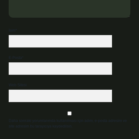
İsim*
E-Posta*
Web Sitesi
Daha sonraki yorumlarımda kullanılması için adım, e-posta adresim ve
site adresim bu tarayıcıya kaydedilsin.