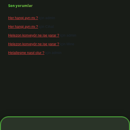
Son yorumlar
Her hangi ayrı mı ?
için
admin
Her hangi ayrı mı ?
için
Cihat
Helezon konveyör ne işe yarar ?
için
admin
Helezon konveyör ne işe yarar ?
için
Mine
Helalleşme nasıl olur ?
için
admin
riş adresi
https://tulipbett.net/