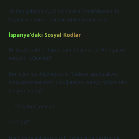
Ve ben gülüyorum, çünkü haklılar. İzmir’deyken de
böyleyim, sadece farklı bir dilde tekrarlıyorum.
İspanya’daki Sosyal Kodlar
Bir başka sahne: Tapas barında yemek yerken garson
soruyor: “¿Qué tal?”
Ben içten içe düşünüyorum: Sadece sipariş alıyor,
bana gerçekten nasıl olduğumu mı soruyor yoksa rutin
bir soru mu bu?
— “Muy bien, gracias.”
— “Y tú?”
İşte burada anlıyorsunuz ki, İspanya’da nasılsın ne