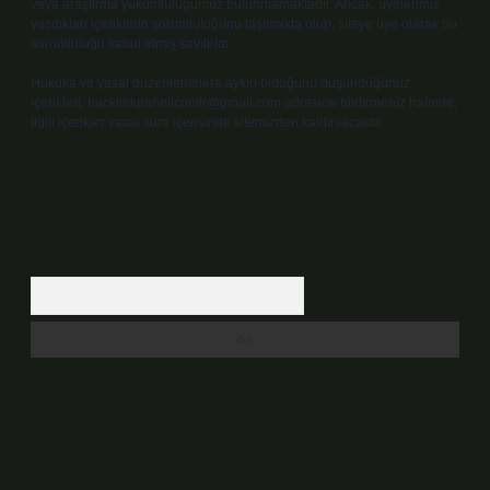
veya araştırma yükümlülüğümüz bulunmamaktadır. Ancak, üyelerimiz
yazdıkları içeriklerin sorumluluğunu taşımakta olup, siteye üye olarak bu
sorumluluğu kabul etmiş sayılırlar.
Hukuka ve yasal düzenlemelere aykırı olduğunu düşündüğünüz
içerikleri,
backlinkpanelicomtr@gmail.com
adresine bildirmeniz halinde,
ilgili içerikler yasal süre içerisinde sitemizden kaldırılacaktır.
Arama