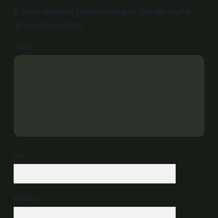
E-posta adresiniz yayınlanmayacak.
Gerekli alanlar
*
ile işaretlenmişlerdir
Yorum
İsim*
E-Posta*