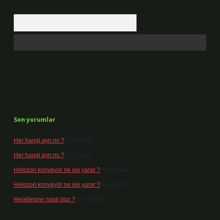
Arama
Son yorumlar
Her hangi ayrı mı ?
için
admin
Her hangi ayrı mı ?
için
Cihat
Helezon konveyör ne işe yarar ?
için
admin
Helezon konveyör ne işe yarar ?
için
Mine
Helalleşme nasıl olur ?
için
admin