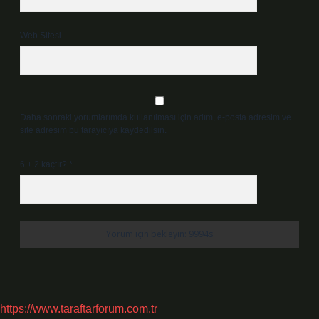
Web Sitesi
Daha sonraki yorumlarımda kullanılması için adım, e-posta adresim ve
site adresim bu tarayıcıya kaydedilsin.
6 + 2 kaçtır?
*
https://www.taraftarforum.com.tr