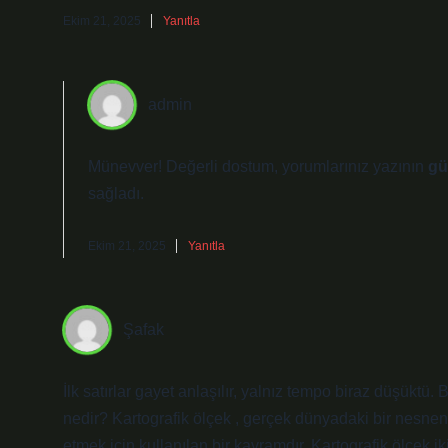
Ekim 21, 2025
Yanıtla
admin
Münevver! Değerli dostum, yorumlarınız yazının
gü
sağladı.
Ekim 21, 2025
Yanıtla
Şafak
İlk satırlar gayet anlaşılır, yalnız tempo biraz düşüktü
nedir? Kartografik ölçek , gerçek dünyadaki bir nesnenin
etmek için kullanılan bir kavramdır. Kartografik ölçek iki 