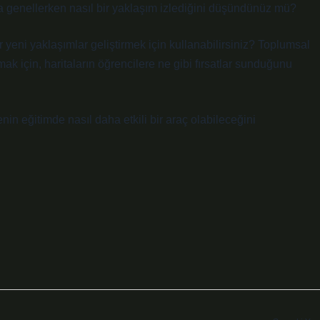
a da genellerken nasıl bir yaklaşım izlediğini düşündünüz mü?
ür yeni yaklaşımlar geliştirmek için kullanabilirsiniz? Toplumsal
ak için, haritaların öğrencilere ne gibi fırsatlar sunduğunu
nin eğitimde nasıl daha etkili bir araç olabileceğini