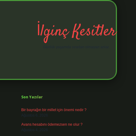
İlginç Kesitler
Günlük yaşamda sıradan olmayan anlar.
Sidebar
elexbet giri
Son Yazılar
Bir bayrağın bir millet için önemi nedir ?
Ağustos 6, 2026
Avans hesabını ödemezsen ne olur ?
Ağustos 4, 2026