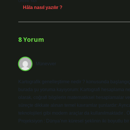
Önceki Yazı
Hâla nasıl yazılır ?
8 Yorum
Münevver
Kartografik genelleştirme nedir ? konusunda başlangıç
burada şu yoruma kayıyorum: Kartografi hesaplama nedir
olarak, coğrafi bilgilerin matematiksel hesaplamalar ve 
süreçte dikkate alınan temel kavramlar şunlardır: Ayrıc
teknolojileri gibi modern araçlar da kullanılmaktadır .
Projeksiyon : Dünya’nın küresel şeklinin iki boyutlu bi