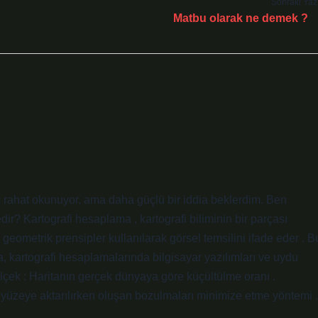
Sonraki Yaz
Matbu olarak ne demek ?
 rahat okunuyor, ama daha güçlü bir iddia beklerdim. Ben
? Kartografi hesaplama , kartografi biliminin bir parçası
geometrik prensipler kullanılarak görsel temsilini ifade eder . B
a, kartografi hesaplamalarında bilgisayar yazılımları ve uydu
 Ölçek : Haritanın gerçek dünyaya göre küçültülme oranı .
r yüzeye aktarılırken oluşan bozulmaları minimize etme yöntemi .