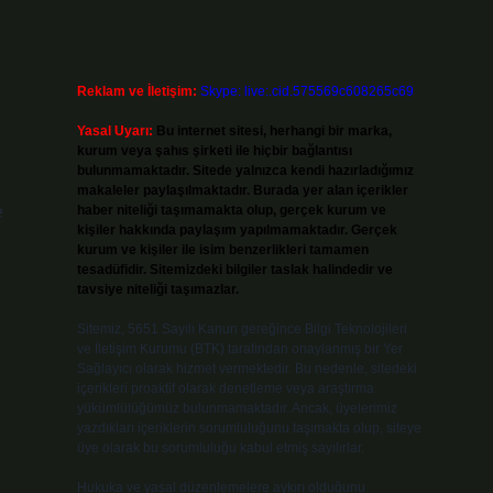
Reklam ve İletişim:
Skype: live:.cid.575569c608265c69
Yasal Uyarı:
Bu internet sitesi, herhangi bir marka,
kurum veya şahıs şirketi ile hiçbir bağlantısı
bulunmamaktadır. Sitede yalnızca kendi hazırladığımız
makaleler paylaşılmaktadır. Burada yer alan içerikler
e
haber niteliği taşımamakta olup, gerçek kurum ve
kişiler hakkında paylaşım yapılmamaktadır. Gerçek
kurum ve kişiler ile isim benzerlikleri tamamen
tesadüfidir. Sitemizdeki bilgiler taslak halindedir ve
tavsiye niteliği taşımazlar.
Sitemiz, 5651 Sayılı Kanun gereğince Bilgi Teknolojileri
ve İletişim Kurumu (BTK) tarafından onaylanmış bir Yer
Sağlayıcı olarak hizmet vermektedir. Bu nedenle, sitedeki
içerikleri proaktif olarak denetleme veya araştırma
yükümlülüğümüz bulunmamaktadır. Ancak, üyelerimiz
yazdıkları içeriklerin sorumluluğunu taşımakta olup, siteye
üye olarak bu sorumluluğu kabul etmiş sayılırlar.
Hukuka ve yasal düzenlemelere aykırı olduğunu