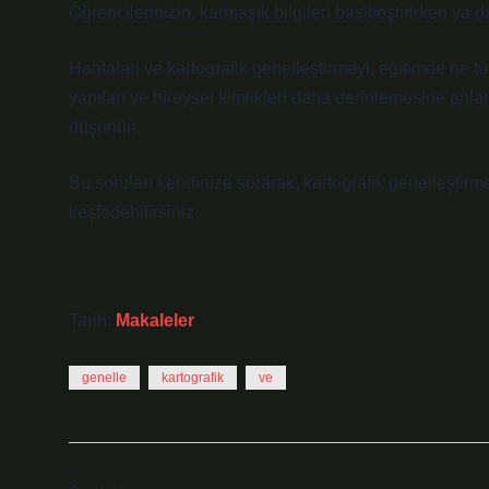
Öğrencilerinizin, karmaşık bilgileri basitleştirirken y
Haritaları ve kartografik genelleştirmeyi, eğitimde ne t
yapıları ve bireysel kimlikleri daha derinlemesine anlam
düşünün.
Bu soruları kendinize sorarak, kartografik genelleştirme
keşfedebilirsiniz.
Tarih:
Makaleler
genelle
kartografik
ve