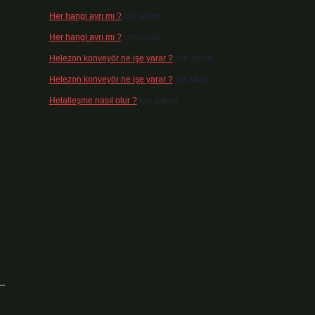
Her hangi ayrı mı ?
için
admin
Her hangi ayrı mı ?
için
Cihat
Helezon konveyör ne işe yarar ?
için
admin
Helezon konveyör ne işe yarar ?
için
Mine
Helalleşme nasıl olur ?
için
admin