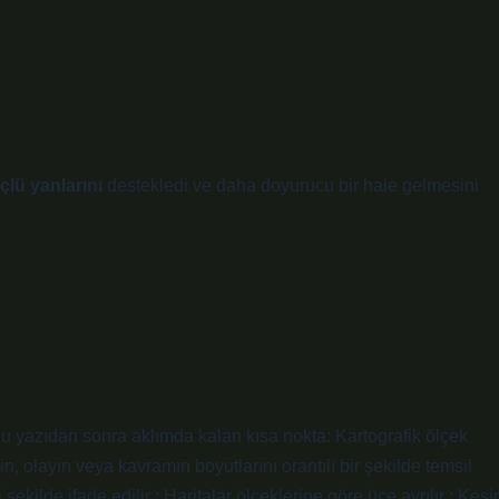
çlü yanlarını
destekledi ve daha
doyurucu
bir hale gelmesini
. Bu yazıdan sonra aklımda kalan kısa nokta: Kartografik ölçek
, olayın veya kavramın boyutlarını orantılı bir şekilde temsil
şekilde ifade edilir : Haritalar ölçeklerine göre üçe ayrılır : Kesir