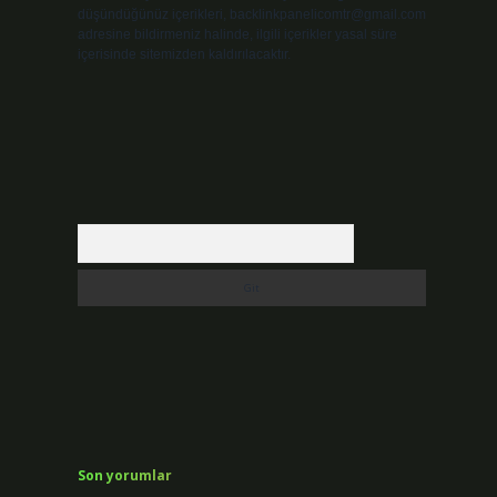
düşündüğünüz içerikleri,
backlinkpanelicomtr@gmail.com
adresine bildirmeniz halinde, ilgili içerikler yasal süre
içerisinde sitemizden kaldırılacaktır.
Arama
Son yorumlar