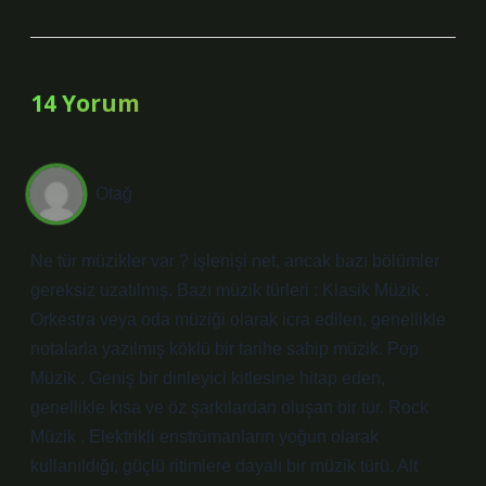
14 Yorum
Otağ
Ne tür müzikler var ? işlenişi net, ancak bazı bölümler
gereksiz uzatılmış. Bazı müzik türleri : Klasik Müzik .
Orkestra veya oda müziği olarak icra edilen, genellikle
notalarla yazılmış köklü bir tarihe sahip müzik. Pop
Müzik . Geniş bir dinleyici kitlesine hitap eden,
genellikle kısa ve öz şarkılardan oluşan bir tür. Rock
Müzik . Elektrikli enstrümanların yoğun olarak
kullanıldığı, güçlü ritimlere dayalı bir müzik türü. Alt