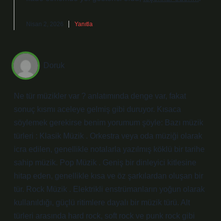
Nisan 2, 2026
Yanıtla
Doruk
Ne tür müzikler var ? anlatımında denge var, fakat
sonuç kısmı aceleye gelmiş gibi duruyor. Kısaca
söylemek gerekirse benim yorumum şöyle: Bazı müzik
türleri : Klasik Müzik . Orkestra veya oda müziği olarak
icra edilen, genellikle notalarla yazılmış köklü bir tarihe
sahip müzik. Pop Müzik . Geniş bir dinleyici kitlesine
hitap eden, genellikle kısa ve öz şarkılardan oluşan bir
tür. Rock Müzik . Elektrikli enstrümanların yoğun olarak
kullanıldığı, güçlü ritimlere dayalı bir müzik türü. Alt
türleri arasında hard rock, soft rock ve punk rock gibi