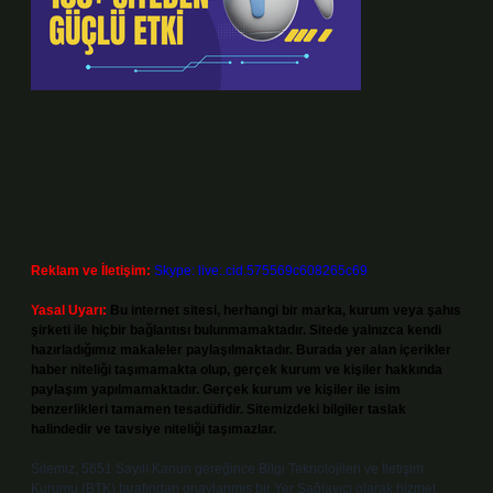
Reklam ve İletişim:
Skype: live:.cid.575569c608265c69
Yasal Uyarı:
Bu internet sitesi, herhangi bir marka, kurum veya şahıs
şirketi ile hiçbir bağlantısı bulunmamaktadır. Sitede yalnızca kendi
hazırladığımız makaleler paylaşılmaktadır. Burada yer alan içerikler
haber niteliği taşımamakta olup, gerçek kurum ve kişiler hakkında
paylaşım yapılmamaktadır. Gerçek kurum ve kişiler ile isim
benzerlikleri tamamen tesadüfidir. Sitemizdeki bilgiler taslak
halindedir ve tavsiye niteliği taşımazlar.
Sitemiz, 5651 Sayılı Kanun gereğince Bilgi Teknolojileri ve İletişim
Kurumu (BTK) tarafından onaylanmış bir Yer Sağlayıcı olarak hizmet