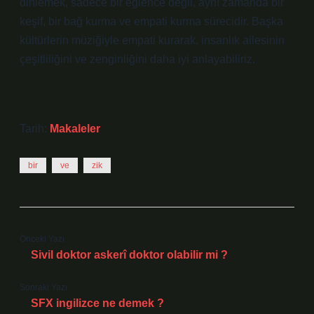
dinlemek, sadece bir eğlence değil, aynı zamanda bir
keşif, bir bağ kurma ve empati kurma sürecidir. Başka
kültürlerin müziğiyle empati kurarak, insanlık ailesinin
çeşitliliğini ve zenginliğini daha iyi anlayabiliriz.
Tarih:
Makaleler
bir
ve
zik
Önceki Yazı
Sivil doktor askerî doktor olabilir mi ?
Sonraki Yazı
SFX ingilizce ne demek ?