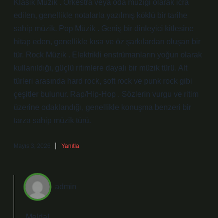
Klasik Müzik . Orkestra veya oda müziği olarak icra
edilen, genellikle notalarla yazılmış köklü bir tarihe
sahip müzik. Pop Müzik . Geniş bir dinleyici kitlesine
hitap eden, genellikle kısa ve öz şarkılardan oluşan bir
tür. Rock Müzik . Elektrikli enstrümanların yoğun olarak
kullanıldığı, güçlü ritimlere dayalı bir müzik türü. Alt
türleri arasında hard rock, soft rock ve punk rock gibi
çeşitler bulunur. Rap/Hip-Hop . Sözlerin vurgu ve ritim
üzerine odaklandığı, genellikle konuşma benzeri bir
tarza sahip müzik türü.
Mayıs 3, 2026
Yanıtla
admin
Melda!