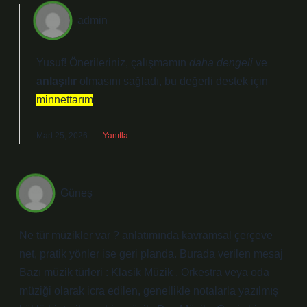
admin
Yusuf!
Önerileriniz
, çalışmamın
daha dengeli
ve
anlaşılır
olmasını sağladı, bu değerli destek için
minnettarım
.
Mart 25, 2026
Yanıtla
Güneş
Ne tür müzikler var ? anlatımında kavramsal çerçeve
net, pratik yönler ise geri planda. Burada verilen mesaj
Bazı müzik türleri : Klasik Müzik . Orkestra veya oda
müziği olarak icra edilen, genellikle notalarla yazılmış