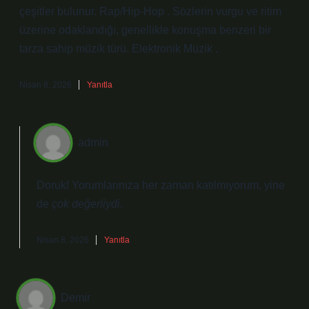
çeşitler bulunur. Rap/Hip-Hop . Sözlerin vurgu ve ritim
üzerine odaklandığı, genellikle konuşma benzeri bir
tarza sahip müzik türü. Elektronik Müzik .
Nisan 8, 2026
Yanıtla
admin
Doruk! Yorumlarınıza her zaman katılmıyorum, yine
de
çok değerliydi
.
Nisan 8, 2026
Yanıtla
Demir