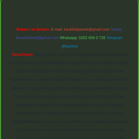
Reklam ve İletişim:
E-mail:
backlinkpaneli@gmail.com
Teams:
forumhizmeti@gmail.com
Whatsapp: 0262 606 0 726
Telegram:
@karabul
Yasal Uyarı:
Sitemiz, 5651 Sayılı Kanun gereğince Bilgi Teknolojileri
ve İletişim Kurumu (BTK) tarafından onaylanmış bir Yer Sağlayıcı olarak
hizmet vermektedir. Bu nedenle, sitedeki içerikleri proaktif olarak
denetleme veya araştırma yükümlülüğümüz bulunmamaktadır. Ancak,
üyelerimiz yazdıkları içeriklerin sorumluluğunu taşımakta olup, siteye
üye olarak bu sorumluluğu kabul etmiş sayılırlar. Bu internet sitesi,
herhangi bir marka, kurum veya şahıs şirketi ile hiçbir bağlantısı
bulunmamaktadır. Sitede yalnızca kendi hazırladığımız makaleler
paylaşılmaktadır. Burada yer alan içerikler haber niteliği taşımamakta
olup, gerçek kurum ve kişiler hakkında paylaşım yapılmamaktadır.
Gerçek kurum ve kişiler ile isim benzerlikleri tamamen tesadüfidir.