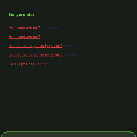
Son yorumlar
Her hangi ayrı mı ?
için
admin
Her hangi ayrı mı ?
için
Cihat
Helezon konveyör ne işe yarar ?
için
admin
Helezon konveyör ne işe yarar ?
için
Mine
Helalleşme nasıl olur ?
için
admin
tps://tulipbett.net/