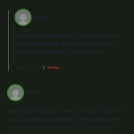
admin
Demir! Saygıdeğer katkınız sayesinde makalenin
ana hatları
güçlendi
, temel mesajlar daha net
ortaya çıktı ve metin
daha ikna edici
oldu.
Nisan 19, 2026
Yanıtla
Melda
Metnin dili akıcı; Ne tür müzikler var ? teknik yönleriyle
biraz daha detaylandırılabilirdi. Kendi deneyimimden
yola çıkarsam şöyle diyebilirim: Bazı müzik türleri :