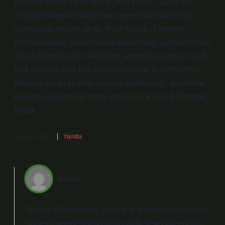
köklü bir tarihe sahip müzik. Pop Müzik . Geniş bir
dinleyici kitlesine hitap eden, genellikle kısa ve öz
şarkılardan oluşan bir tür. Rock Müzik . Elektrikli
enstrümanların yoğun olarak kullanıldığı, güçlü ritimlere
dayalı bir müzik türü. Alt türleri arasında hard rock, soft
rock ve punk rock gibi çeşitler bulunur. Rap/Hip-Hop .
Sözlerin vurgu ve ritim üzerine odaklandığı, genellikle
konuşma benzeri bir tarza sahip müzik türü. Elektronik
Müzik .
Nisan 2, 2026
Yanıtla
admin
Güneş! Görüşleriniz, yazının ana
mesajını
daha net
ifade etmemde yol gösterici oldu,
teşekkür ederim
.