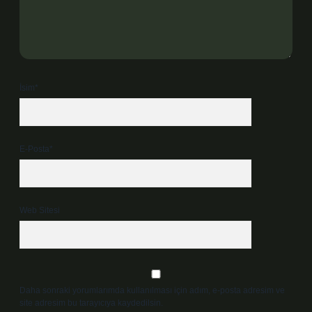
İsim*
E-Posta*
Web Sitesi
Daha sonraki yorumlarımda kullanılması için adım, e-posta adresim ve
site adresim bu tarayıcıya kaydedilsin.