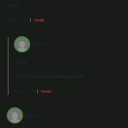
Müzik .
Mart 7, 2026
Yanıtla
admin
Umut!
Fikirleriniz yazıya
samimiyet
kattı.
Mart 7, 2026
Yanıtla
Yusuf