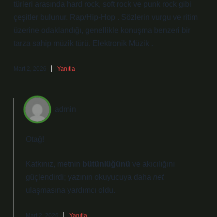
türleri arasında hard rock, soft rock ve punk rock gibi
çeşitler bulunur. Rap/Hip-Hop . Sözlerin vurgu ve ritim
üzerine odaklandığı, genellikle konuşma benzeri bir
tarza sahip müzik türü. Elektronik Müzik .
Mart 2, 2026
Yanıtla
admin
Otağ!
Katkınız, metnin
bütünlüğünü
ve
akıcılığını
güçlendirdi; yazının okuyucuya daha
net
ulaşmasına yardımcı oldu.
Mart 2, 2026
Yanıtla