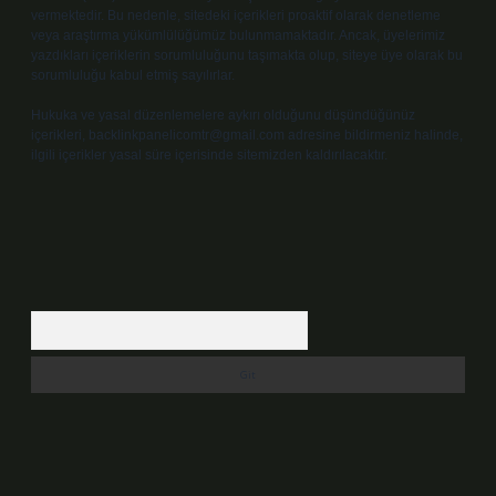
vermektedir. Bu nedenle, sitedeki içerikleri proaktif olarak denetleme
veya araştırma yükümlülüğümüz bulunmamaktadır. Ancak, üyelerimiz
yazdıkları içeriklerin sorumluluğunu taşımakta olup, siteye üye olarak bu
sorumluluğu kabul etmiş sayılırlar.
Hukuka ve yasal düzenlemelere aykırı olduğunu düşündüğünüz
içerikleri,
backlinkpanelicomtr@gmail.com
adresine bildirmeniz halinde,
ilgili içerikler yasal süre içerisinde sitemizden kaldırılacaktır.
Arama