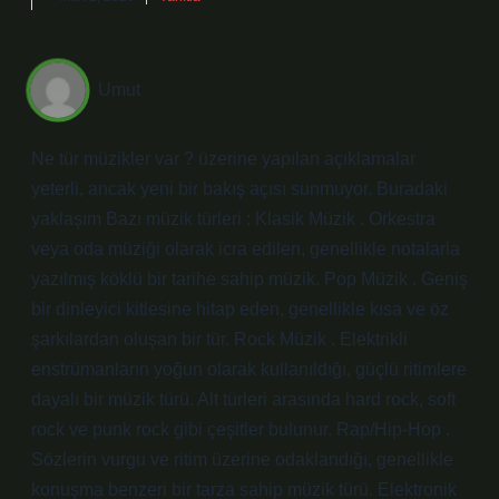
Umut
Ne tür müzikler var ? üzerine yapılan açıklamalar
yeterli, ancak yeni bir bakış açısı sunmuyor. Buradaki
yaklaşım Bazı müzik türleri : Klasik Müzik . Orkestra
veya oda müziği olarak icra edilen, genellikle notalarla
yazılmış köklü bir tarihe sahip müzik. Pop Müzik . Geniş
bir dinleyici kitlesine hitap eden, genellikle kısa ve öz
şarkılardan oluşan bir tür. Rock Müzik . Elektrikli
enstrümanların yoğun olarak kullanıldığı, güçlü ritimlere
dayalı bir müzik türü. Alt türleri arasında hard rock, soft
rock ve punk rock gibi çeşitler bulunur. Rap/Hip-Hop .
Sözlerin vurgu ve ritim üzerine odaklandığı, genellikle
konuşma benzeri bir tarza sahip müzik türü. Elektronik